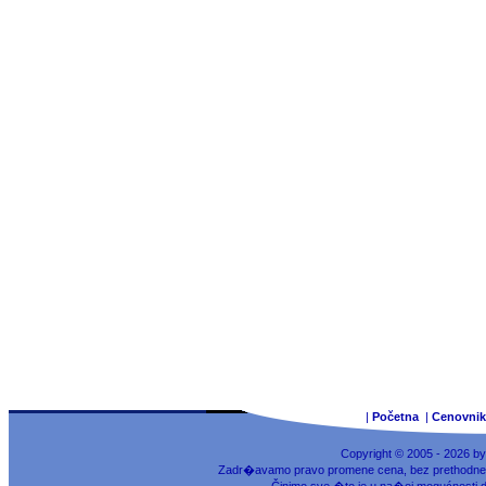
|
Početna
|
Cenovnik
Copyright © 2005 - 2026 b
Zadr�avamo pravo promene cena, bez prethodne na