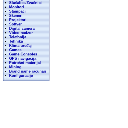
Slušalice/Zvučnici
Monitori
Stampaci
Skeneri
Projektori
Softver
Digital camera
Video nadzor
Telefonija
Tehnika
Klima uređaj
Games
Game Consoles
GPS navigacija
Potrošni materijal
Mining
Brand name racunari
Konfiguracije