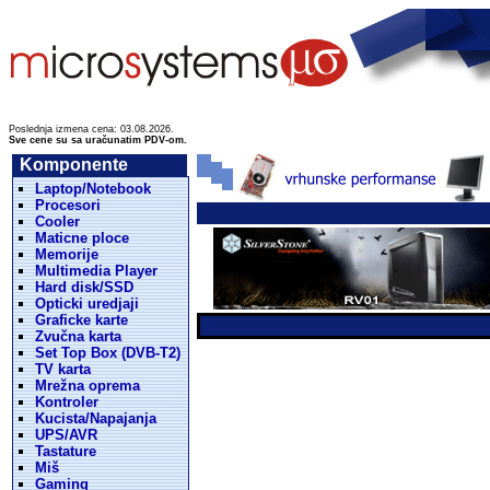
Poslednja izmena cena: 03.08.2026.
Sve cene su sa uračunatim PDV-om.
Komponente
Laptop/Notebook
Procesori
Cooler
Maticne ploce
Memorije
Multimedia Player
Hard disk/SSD
Opticki uredjaji
Graficke karte
Zvučna karta
Set Top Box (DVB-T2)
TV karta
Mrežna oprema
Kontroler
Kucista/Napajanja
UPS/AVR
Tastature
Miš
Gaming