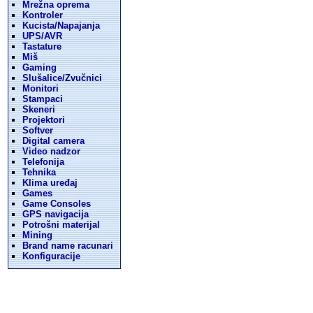
Mrežna oprema
Kontroler
Kucista/Napajanja
UPS/AVR
Tastature
Miš
Gaming
Slušalice/Zvučnici
Monitori
Stampaci
Skeneri
Projektori
Softver
Digital camera
Video nadzor
Telefonija
Tehnika
Klima uređaj
Games
Game Consoles
GPS navigacija
Potrošni materijal
Mining
Brand name racunari
Konfiguracije