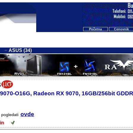
Početna
Cenovnik
ASUS (34)
070-O16G, Radeon RX 9070, 16GB/256bit GDDR6,
ovde
e pogledati
 din