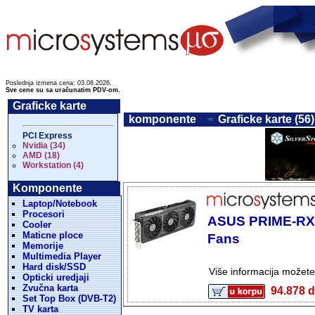
Poslednja izmena cena: 03.08.2026.
Sve cene su sa uračunatim PDV-om.
Graficke karte
komponente
Graficke karte (56)
PCI Express
Nvidia (34)
AMD (18)
Workstation (4)
Komponente
Laptop/Notebook
Procesori
ASUS PRIME-RX9
Cooler
Maticne ploce
Fans
Memorije
Multimedia Player
Hard disk/SSD
Više informacija možet
Opticki uredjaji
Zvučna karta
94.878
Set Top Box (DVB-T2)
TV karta