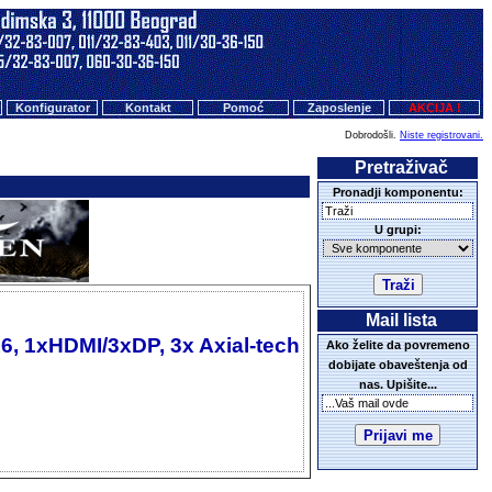
Konfigurator
Kontakt
Pomoć
Zaposlenje
AKCIJA !
Dobrodošli.
Niste registrovani.
Pretraživač
Pronadji komponentu:
U grupi:
Mail lista
 1xHDMI/3xDP, 3x Axial-tech
Ako želite da povremeno
dobijate obaveštenja od
nas. Upišite...