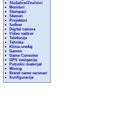
Slušalice/Zvučnici
Monitori
Stampaci
Skeneri
Projektori
Softver
Digital camera
Video nadzor
Telefonija
Tehnika
Klima uređaj
Games
Game Consoles
GPS navigacija
Potrošni materijal
Mining
Brand name racunari
Konfiguracije