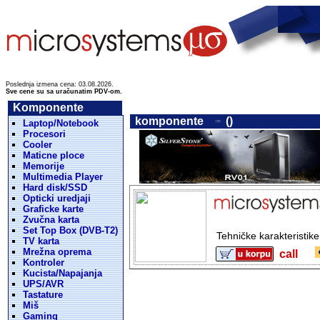
Poslednja izmena cena: 03.08.2026.
Sve cene su sa uračunatim PDV-om.
Komponente
komponente
()
Laptop/Notebook
Procesori
Cooler
Maticne ploce
Memorije
Multimedia Player
Hard disk/SSD
Opticki uredjaji
Graficke karte
Zvučna karta
Set Top Box (DVB-T2)
Tehničke karakteristik
TV karta
Mrežna oprema
call
Kontroler
Kucista/Napajanja
UPS/AVR
Tastature
Miš
Gaming