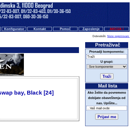
Konfigurator
Kontakt
Pomoć
Zaposlenje
AKCIJA !
Dobrodošli.
Niste registrovani.
Pretraživač
Pronadji komponentu:
U grupi:
Mail lista
swap bay, Black [24]
Ako želite da povremeno
dobijate obaveštenja od
nas. Upišite...