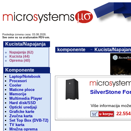
Poslednja izmena cena: 03.08.2026.
Sve cene su sa uračunatim PDV-om.
Kucista/Napajanja
komponente
Kucista/Napajanj
Napajanja (62)
Kucista (44)
Oprema (40)
Komponente
Laptop/Notebook
Procesori
Cooler
Maticne ploce
SilverStone Fo
Memorije
Multimedia Player
Hard disk/SSD
Više informacija mož
Opticki uredjaji
Graficke karte
22.5
Zvučna karta
Set Top Box (DVB-T2)
TV karta
Mrežna oprema