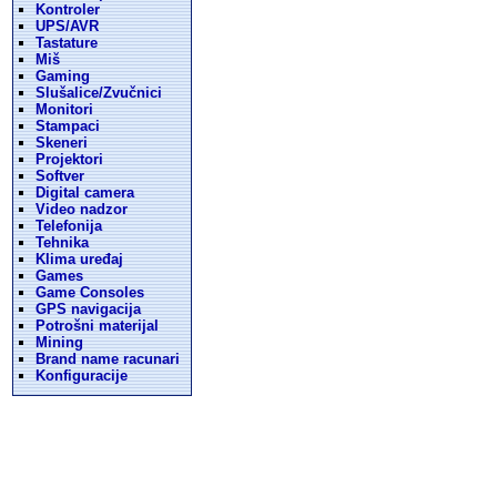
Kontroler
UPS/AVR
Tastature
Miš
Gaming
Slušalice/Zvučnici
Monitori
Stampaci
Skeneri
Projektori
Softver
Digital camera
Video nadzor
Telefonija
Tehnika
Klima uređaj
Games
Game Consoles
GPS navigacija
Potrošni materijal
Mining
Brand name racunari
Konfiguracije