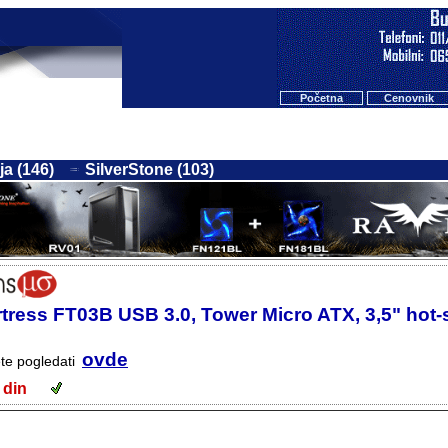
Početna
Cenovnik
a (146)
SilverStone (103)
rtress FT03B USB 3.0, Tower Micro ATX, 3,5" hot-
ovde
ete pogledati
54 din