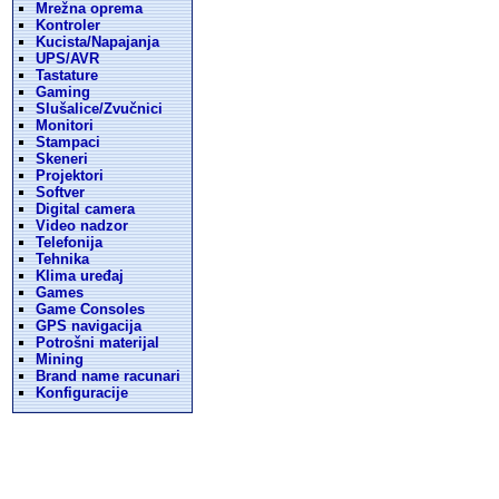
Mrežna oprema
Kontroler
Kucista/Napajanja
UPS/AVR
Tastature
Gaming
Slušalice/Zvučnici
Monitori
Stampaci
Skeneri
Projektori
Softver
Digital camera
Video nadzor
Telefonija
Tehnika
Klima uređaj
Games
Game Consoles
GPS navigacija
Potrošni materijal
Mining
Brand name racunari
Konfiguracije