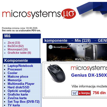
Poslednja izmena cena: 03.08.2026.
Sve cene su sa uračunatim PDV-om.
Miš
komponente
Mis (119)
GENI
Zicni (33)
Bežični (62)
Mousepad (16)
Graficke table (8)
Komponente
Laptop/Notebook
Procesori
Cooler
Genius DX-150X,
Maticne ploce
Memorije
Multimedia Player
Više informacija možet
Hard disk/SSD
Opticki uredjaji
756 d
Graficke karte
Zvučna karta
Set Top Box (DVB-T2)
TV karta