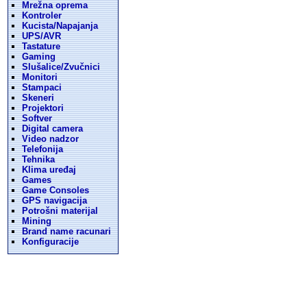
Mrežna oprema
Kontroler
Kucista/Napajanja
UPS/AVR
Tastature
Gaming
Slušalice/Zvučnici
Monitori
Stampaci
Skeneri
Projektori
Softver
Digital camera
Video nadzor
Telefonija
Tehnika
Klima uređaj
Games
Game Consoles
GPS navigacija
Potrošni materijal
Mining
Brand name racunari
Konfiguracije