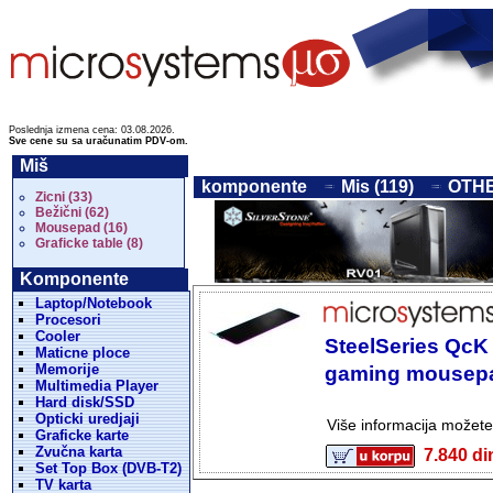
Poslednja izmena cena: 03.08.2026.
Sve cene su sa uračunatim PDV-om.
Miš
komponente
Mis (119)
OTHE
Zicni (33)
Bežični (62)
Mousepad (16)
Graficke table (8)
Komponente
Laptop/Notebook
Procesori
Cooler
SteelSeries QcK
Maticne ploce
Memorije
gaming mousep
Multimedia Player
Hard disk/SSD
Opticki uredjaji
Više informacija možet
Graficke karte
Zvučna karta
7.840 
Set Top Box (DVB-T2)
TV karta