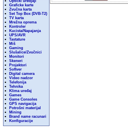
Opticki uredjaji
Graficke karte
Zvučna karta
Set Top Box (DVB-T2)
TV karta
Mrežna oprema
Kontroler
Kucista/Napajanja
UPS/AVR
Tastature
Miš
Gaming
Slušalice/Zvučnici
Monitori
Skeneri
Projektori
Softver
Digital camera
Video nadzor
Telefonija
Tehnika
Klima uređaj
Games
Game Consoles
GPS navigacija
Potrošni materijal
Mining
Brand name racunari
Konfiguracije