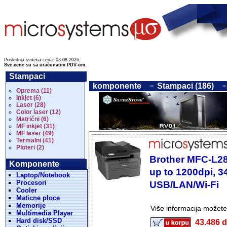
Poslednja izmena cena: 03.08.2026.
Sve cene su sa uračunatim PDV-om.
Stampaci
komponente
Stampaci (186)
Oprema (11)
Inkjet (6)
Laser (28)
Color laser (12)
Matrični (6)
MF inkjet (31)
MF laser (49)
Termalni (41)
Ploteri (2)
Brother MFC-L28
Komponente
up to 1200dpi, 3
Laptop/Notebook
Procesori
USB/LAN/Wi-Fi
Cooler
Maticne ploce
Memorije
Više informacija možet
Multimedia Player
Hard disk/SSD
43.486