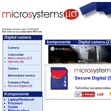
Poslednja izmena cena: 03.08.2026.
Sve cene su sa uračunatim PDV-om.
Digital camera
komponente
Digital camera (2
Camera
Camcorder
Web camera (17)
Oprema (6)
Torbice
Memorijske kartice
Secure Digital 
Compact Flash
Secure Digital (4)
Tehničke karakteristik
Komponente
call
Laptop/Notebook
Procesori
Cooler
Maticne ploce