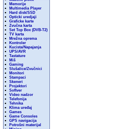
Memorije
Multimedia Player
Hard disk/SSD
Opticki uredjaji
Graficke karte
Zvučna karta
Set Top Box (DVB-T2)
TV karta
Mrežna oprema
Kontroler
Kucista/Napajanja
UPS/AVR
Tastature
Miš
Gaming
Slušalice/Zvučnici
Monitori
Stampaci
Skeneri
Projektori
Softver
Video nadzor
Telefonija
Tehnika
Klima uređaj
Games
Game Consoles
GPS navigacija
Potrošni materijal