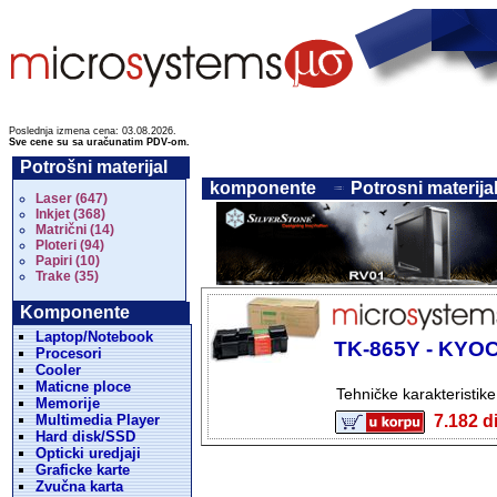
Poslednja izmena cena: 03.08.2026.
Sve cene su sa uračunatim PDV-om.
Potrošni materijal
komponente
Potrosni materijal
Laser (647)
Inkjet (368)
Matrični (14)
Ploteri (94)
Papiri (10)
Trake (35)
Komponente
Laptop/Notebook
TK-865Y - KYOC
Procesori
Cooler
Maticne ploce
Tehničke karakteristik
Memorije
Multimedia Player
7.182
Hard disk/SSD
Opticki uredjaji
Graficke karte
Zvučna karta