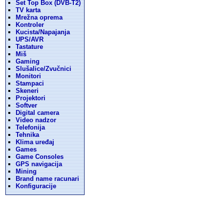
Set Top Box (DVB-T2)
TV karta
Mrežna oprema
Kontroler
Kucista/Napajanja
UPS/AVR
Tastature
Miš
Gaming
Slušalice/Zvučnici
Monitori
Stampaci
Skeneri
Projektori
Softver
Digital camera
Video nadzor
Telefonija
Tehnika
Klima uređaj
Games
Game Consoles
GPS navigacija
Mining
Brand name racunari
Konfiguracije