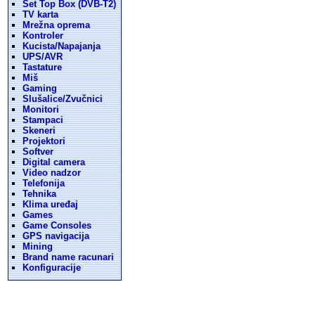
Set Top Box (DVB-T2)
TV karta
Mrežna oprema
Kontroler
Kucista/Napajanja
UPS/AVR
Tastature
Miš
Gaming
Slušalice/Zvučnici
Monitori
Stampaci
Skeneri
Projektori
Softver
Digital camera
Video nadzor
Telefonija
Tehnika
Klima uređaj
Games
Game Consoles
GPS navigacija
Mining
Brand name racunari
Konfiguracije