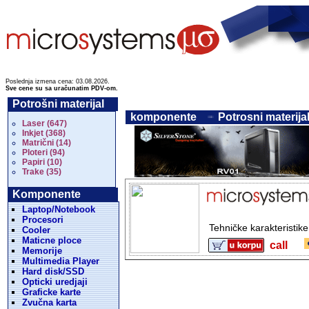
Poslednja izmena cena: 03.08.2026.
Sve cene su sa uračunatim PDV-om.
Potrošni materijal
komponente
Potrosni materijal
Laser (647)
Inkjet (368)
Matrični (14)
Ploteri (94)
Papiri (10)
Trake (35)
Komponente
Laptop/Notebook
Procesori
Tehničke karakteristik
Cooler
Maticne ploce
call
Memorije
Multimedia Player
Hard disk/SSD
Opticki uredjaji
Graficke karte
Zvučna karta