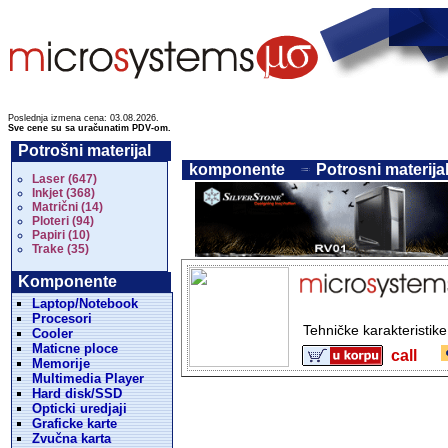
Poslednja izmena cena: 03.08.2026.
Sve cene su sa uračunatim PDV-om.
Potrošni materijal
komponente
Potrosni materijal
Laser (647)
Inkjet (368)
Matrični (14)
Ploteri (94)
Papiri (10)
Trake (35)
Komponente
Laptop/Notebook
Procesori
Tehničke karakteristik
Cooler
Maticne ploce
call
Memorije
Multimedia Player
Hard disk/SSD
Opticki uredjaji
Graficke karte
Zvučna karta