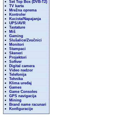
Set Top Box (DVB-T2)
TV karta
Mrežna oprema
Kontroler
Kucista/Napajanja
UPS/AVR
Tastature
Miš
Gaming
Slušalice/Zvučnici
Monitori
Stampaci
Skeneri
Projektori
Softver
Digital camera
Video nadzor
Telefonija
Tehnika
Klima uređaj
Games
Game Consoles
GPS navigacija
Mining
Brand name racunari
Konfiguracije