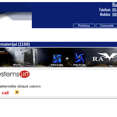
Početna
Cenovnik
materijal (1168)
akteristike dolaze uskoro
call