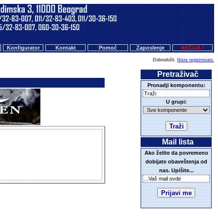
Konfigurator
Kontakt
Pomoć
Zaposlenje
AKCIJA !
Dobrodošli.
Niste registrovani.
Pretraživač
Pronadji komponentu:
U grupi:
Mail lista
Ako želite da povremeno
dobijate obaveštenja od
nas. Upišite...