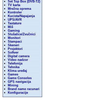
Set Top Box (DVB-T2)
TV karta
Mrežna oprema
Kontroler
Kucista/Napajanja
UPS/AVR
Tastature
Miš
Gaming
Slušalice/Zvučnici
Monitori
Stampaci
Skeneri
Projektori
Softver
Digital camera
Video nadzor
Telefonija
Tehnika
Klima uređaj
Games
Game Consoles
GPS navigacija
Mining
Brand name racunari
Konfiguracije