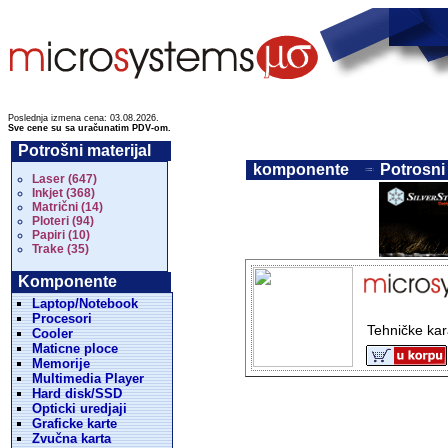
Poslednja izmena cena: 03.08.2026.
Sve cene su sa uračunatim PDV-om.
Potrošni materijal
komponente
Potrosni 
Laser (647)
Inkjet (368)
Matrični (14)
Ploteri (94)
Papiri (10)
Trake (35)
Komponente
Laptop/Notebook
Procesori
Tehničke kar
Cooler
Maticne ploce
Memorije
Multimedia Player
Hard disk/SSD
Opticki uredjaji
Graficke karte
Zvučna karta