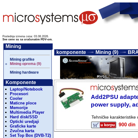
Poslednja izmena cena: 03.08.2026.
Sve cene su sa uračunatim PDV-om.
Mining
komponente
Mining (9)
BRA
Mining grafike
Mining oprema (9)
Mining hardware
Komponente
Laptop/Notebook
Procesori
Add2PSU adapter
Cooler
Maticne ploce
power supply, a
Memorije
Multimedia Player
Hard disk/SSD
Tehničke karakteristike
Opticki uredjaji
900 d
Graficke karte
Zvučna karta
Set Top Box (DVB-T2)