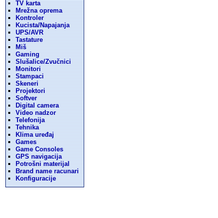
TV karta
Mrežna oprema
Kontroler
Kucista/Napajanja
UPS/AVR
Tastature
Miš
Gaming
Slušalice/Zvučnici
Monitori
Stampaci
Skeneri
Projektori
Softver
Digital camera
Video nadzor
Telefonija
Tehnika
Klima uređaj
Games
Game Consoles
GPS navigacija
Potrošni materijal
Brand name racunari
Konfiguracije