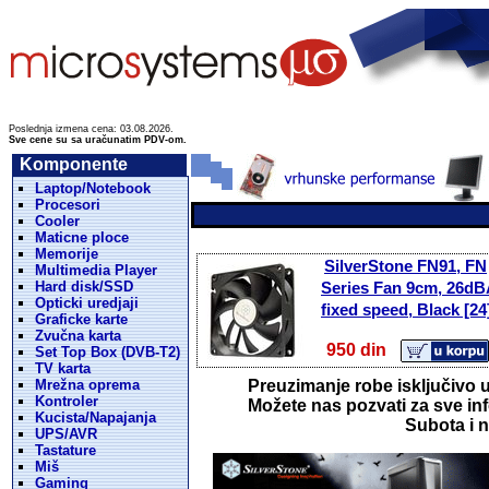
Poslednja izmena cena: 03.08.2026.
Sve cene su sa uračunatim PDV-om.
Komponente
Laptop/Notebook
Procesori
Cooler
Maticne ploce
Memorije
SilverStone FN91, FN
Multimedia Player
Hard disk/SSD
Series Fan 9cm, 26dB
Opticki uredjaji
fixed speed, Black [24
Graficke karte
Zvučna karta
950 din
Set Top Box (DVB-T2)
TV karta
Mrežna oprema
Preuzimanje robe isključivo u
Kontroler
Možete nas pozvati za sve inf
Kucista/Napajanja
Subota i n
UPS/AVR
Tastature
Miš
Gaming