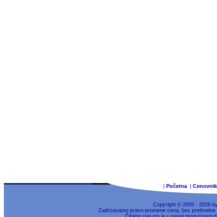
|
Početna
|
Cenovnik
Copyright © 2005 - 2026 b
Zadrzavamo pravo promene cena, bez prethodne na
Činimo sve sto je u nasoj mogućnosti da