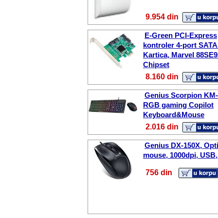
9.954 din
E-Green PCI-Express
kontroler 4-port SATA I
Kartica, Marvel 88SE
Chipset
8.160 din
Genius Scorpion KM
RGB gaming Copilot
Keyboard&Mouse
2.016 din
Genius DX-150X, Opti
mouse, 1000dpi, USB,
756 din