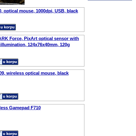
, optical mouse, 1000dpi, USB, black
K Force, PixArt optical sensor with
 illumination, 124x76x40mm, 120g
9, wireless optical mouse, black
eless Gamepad F710