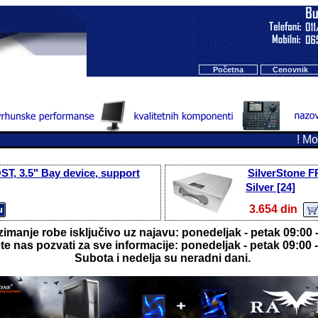
Početna
Cenovnik
! Možet
T, 3.5" Bay device, support
SilverStone F
Silver [24]
3.654 din
imanje robe isključivo uz najavu: ponedeljak - petak 09:00 -
e nas pozvati za sve informacije: ponedeljak - petak 09:00 -
Subota i nedelja su neradni dani.