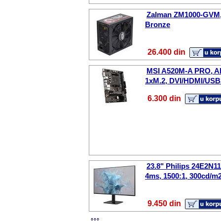
Zalman ZM1000-GVM, 
Bronze
26.400 din
MSI A520M-A PRO, A
1xM.2, DVI/HDMI/USB
6.300 din
23.8" Philips 24E2N11
4ms, 1500:1, 300cd/
9.450 din