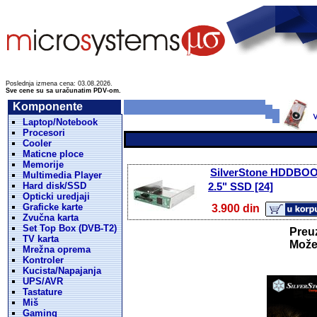
Poslednja izmena cena: 03.08.2026.
Sve cene su sa uračunatim PDV-om.
Komponente
Laptop/Notebook
Procesori
Cooler
Maticne ploce
Memorije
SilverStone HDDBOOS
Multimedia Player
Hard disk/SSD
2.5" SSD [24]
Opticki uredjaji
Graficke karte
3.900 din
Zvučna karta
Set Top Box (DVB-T2)
Preuz
TV karta
Možet
Mrežna oprema
Kontroler
Kucista/Napajanja
UPS/AVR
Tastature
Miš
Gaming