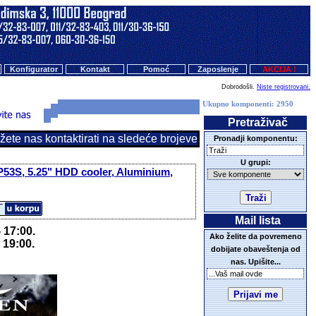
Konfigurator
Kontakt
Pomoć
Zaposlenje
AKCIJA !
Dobrodošli.
Niste registrovani.
Ukupno komponenti: 2950
Pretraživač
e nas kontaktirati na sledeće brojeve mobilnih telefona: 060 30
Pronadji komponentu:
U grupi:
P53S, 5.25" HDD cooler, Aluminium,
Mail lista
 17:00.
Ako želite da povremeno
 19:00.
dobijate obaveštenja od
nas. Upišite...