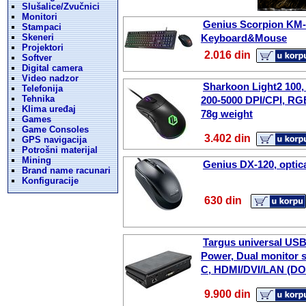
Slušalice/Zvučnici
Monitori
Genius Scorpion KM
Stampaci
Skeneri
Keyboard&Mouse
Projektori
2.016 din
Softver
Digital camera
Video nadzor
Sharkoon Light2 100, 
Telefonija
Tehnika
200-5000 DPI/CPI, RG
Klima uređaj
78g weight
Games
Game Consoles
3.402 din
GPS navigacija
Potrošni materijal
Mining
Genius DX-120, optic
Brand name racunari
Konfiguracije
630 din
Targus universal USB
Power, Dual monitor 
C, HDMI/DVI/LAN (D
9.900 din