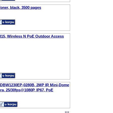
oner, black, 3500 pages
315, Wireless N PoE Outdoor Access
DBW1230EP-0280B, 2MP IR Mini-Dome
a, 25/30fps@1080P, IP67, PoE