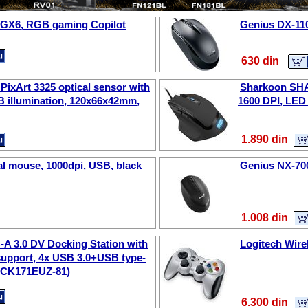
-GX6, RGB gaming Copilot
Genius DX-110
630 din
PixArt 3325 optical sensor with
Sharkoon SHAR
B illumination, 120x66x42mm,
1600 DPI, LED
1.890 din
al mouse, 1000dpi, USB, black
Genius NX-700
1.008 din
-A 3.0 DV Docking Station with
Logitech Wir
support, 4x USB 3.0+USB type-
OCK171EUZ-81)
6.300 din