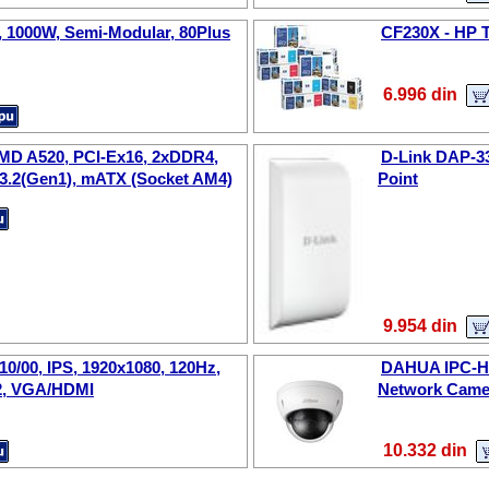
1000W, Semi-Modular, 80Plus
CF230X - HP T
6.996 din
MD A520, PCI-Ex16, 2xDDR4,
D-Link DAP-3
3.2(Gen1), mATX (Socket AM4)
Point
9.954 din
10/00, IPS, 1920x1080, 120Hz,
DAHUA IPC-H
m2, VGA/HDMI
Network Camer
10.332 din