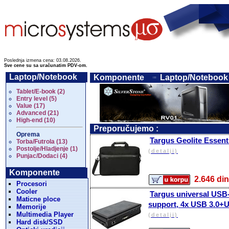
Poslednja izmena cena: 03.08.2026.
Sve cene su sa uračunatim PDV-om.
Laptop/Notebook
Komponente
Laptop/Notebook 
Tablet/E-book (2)
Entry level (5)
Value (17)
Advanced (21)
High-end (10)
Preporučujemo :
Oprema
Targus Geolite Essent
Torba/Futrola (13)
Postolje/Hladjenje (1)
(detalji)
Punjac/Dodaci (4)
Komponente
2.646 
Procesori
Cooler
Targus universal USB-
Maticne ploce
support, 4x USB 3.0
Memorije
Multimedia Player
(detalji)
Hard disk/SSD