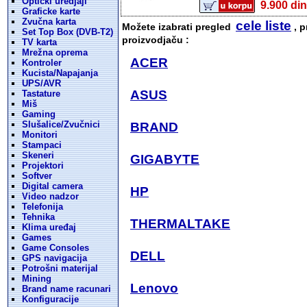
Opticki uredjaji
9.900 
Graficke karte
Zvučna karta
cele liste
Možete izabrati pregled
, p
Set Top Box (DVB-T2)
proizvodjaču :
TV karta
Mrežna oprema
ACER
Kontroler
Kucista/Napajanja
UPS/AVR
ASUS
Tastature
Miš
Gaming
Slušalice/Zvučnici
BRAND
Monitori
Stampaci
Skeneri
GIGABYTE
Projektori
Softver
Digital camera
HP
Video nadzor
Telefonija
Tehnika
THERMALTAKE
Klima uređaj
Games
Game Consoles
DELL
GPS navigacija
Potrošni materijal
Mining
Lenovo
Brand name racunari
Konfiguracije