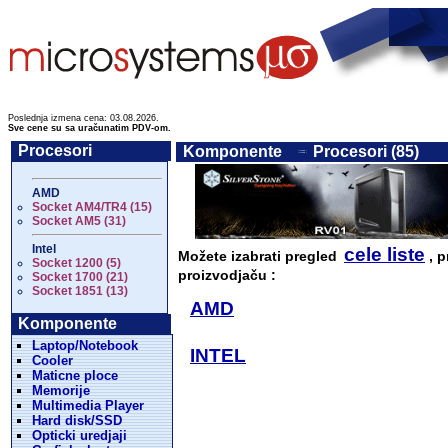
Poslednja izmena cena: 03.08.2026.
Sve cene su sa uračunatim PDV-om.
Procesori
Komponente
Procesori (85)
AMD
Socket AM4/TR4 (15)
Socket AM5 (31)
Intel
cele liste
Možete izabrati pregled
, p
Socket 1200 (5)
proizvodjaču :
Socket 1700 (21)
Socket 1851 (13)
AMD
Komponente
Laptop/Notebook
INTEL
Cooler
Maticne ploce
Memorije
Multimedia Player
Hard disk/SSD
Opticki uredjaji