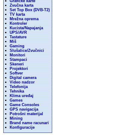
Graficke karte
Zvučna karta
Set Top Box (DVB-T2)
TV karta
Mrežna oprema
Kontroler
Kucista/Napajanja
UPS/AVR
Tastature
Miš
Gaming
Slušalice/Zvučnici
Monitori
Stampaci
Skeneri
Projektori
Softver
Digital camera
Video nadzor
Telefonija
Tehnika
Klima uređaj
Games
Game Consoles
GPS navigacija
Potrošni materijal
Mining
Brand name racunari
Konfiguracije