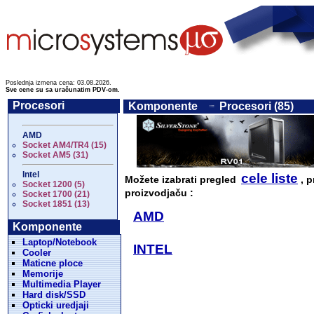
Poslednja izmena cena: 03.08.2026.
Sve cene su sa uračunatim PDV-om.
Procesori
Komponente
Procesori (85)
AMD
Socket AM4/TR4 (15)
Socket AM5 (31)
Intel
cele liste
Možete izabrati pregled
, p
Socket 1200 (5)
proizvodjaču :
Socket 1700 (21)
Socket 1851 (13)
AMD
Komponente
Laptop/Notebook
INTEL
Cooler
Maticne ploce
Memorije
Multimedia Player
Hard disk/SSD
Opticki uredjaji