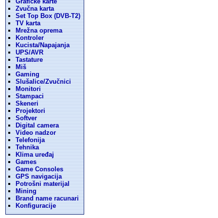
Graficke karte
Zvučna karta
Set Top Box (DVB-T2)
TV karta
Mrežna oprema
Kontroler
Kucista/Napajanja
UPS/AVR
Tastature
Miš
Gaming
Slušalice/Zvučnici
Monitori
Stampaci
Skeneri
Projektori
Softver
Digital camera
Video nadzor
Telefonija
Tehnika
Klima uređaj
Games
Game Consoles
GPS navigacija
Potrošni materijal
Mining
Brand name racunari
Konfiguracije