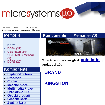
Poslednja izmena cena: 03.08.2026.
Sve cene su sa uračunatim PDV-om.
Memorije
Komponente
Memorije (70)
DDR3
DDR4 (21)
USB flash (24)
SO-DIMM (Notebook)
(5)
cele liste
Možete izabrati pregled
, p
DDR5 (20)
proizvodjaču :
Komponente
BRAND
Laptop/Notebook
Procesori
Cooler
KINGSTON
Maticne ploce
Multimedia Player
Hard disk/SSD
Opticki uredjaji
Graficke karte
Zvučna karta