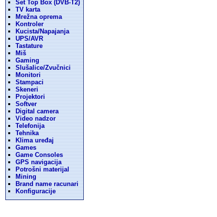
Set Top Box (DVB-T2)
TV karta
Mrežna oprema
Kontroler
Kucista/Napajanja
UPS/AVR
Tastature
Miš
Gaming
Slušalice/Zvučnici
Monitori
Stampaci
Skeneri
Projektori
Softver
Digital camera
Video nadzor
Telefonija
Tehnika
Klima uređaj
Games
Game Consoles
GPS navigacija
Potrošni materijal
Mining
Brand name racunari
Konfiguracije