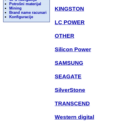
Potrošni materijal
KINGSTON
Mining
Brand name racunari
Konfiguracije
LC POWER
OTHER
Silicon Power
SAMSUNG
SEAGATE
SilverStone
TRANSCEND
Western digital