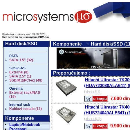
Poslednja izmena cena: 03.08.2026.
Sve cene su sa uračunatim PDV-om.
Hard disk/SSD
Komponente
Hard disk/SSD (1
PATA
SATA 3.5" (32)
SCSI/SAS
External (8)
Preporučujemo :
SATA 2.5" (1)
Hitachi Ultrastar 7K
SSD/M.2/PCI-ex (48)
(HUA723030ALA641) (
Oprema
(detalji)
External rack/NAS
(16)
7.600 
Internal rack
Hitachi Ultrastar 7K
Kablovi i ostalo (13)
(HUS724040ALE641) (R
Komponente
(detalji)
Laptop/Notebook
9.900 
Procesori