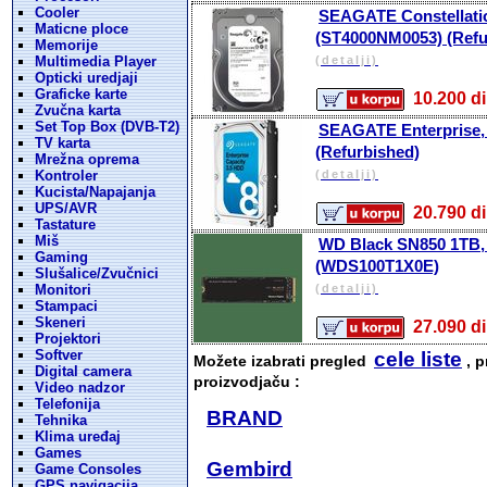
Cooler
SEAGATE Constellati
Maticne ploce
(ST4000NM0053) (Refu
Memorije
Multimedia Player
(detalji)
Opticki uredjaji
Graficke karte
10.200
Zvučna karta
Set Top Box (DVB-T2)
SEAGATE Enterprise,
TV karta
(Refurbished)
Mrežna oprema
Kontroler
(detalji)
Kucista/Napajanja
UPS/AVR
20.790
Tastature
Miš
WD Black SN850 1TB,
Gaming
(WDS100T1X0E)
Slušalice/Zvučnici
Monitori
(detalji)
Stampaci
Skeneri
27.090
Projektori
Softver
cele liste
Možete izabrati pregled
, p
Digital camera
proizvodjaču :
Video nadzor
Telefonija
BRAND
Tehnika
Klima uređaj
Games
Gembird
Game Consoles
GPS navigacija