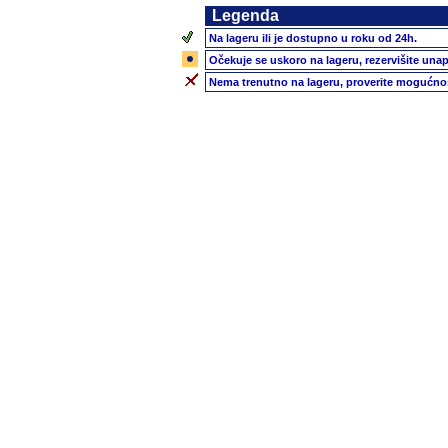
Legenda
Na lageru ili je dostupno u roku od 24h.
Očekuje se uskoro na lageru, rezervišite unap
Nema trenutno na lageru, proverite mogućnos