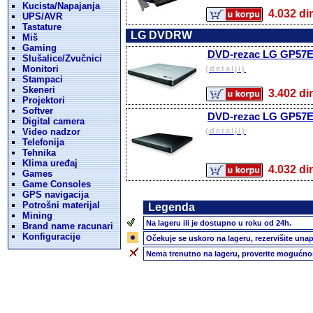
Kucista/Napajanja
4.032 
UPS/AVR
Tastature
LG DVDRW
Miš
Gaming
DVD-rezac LG GP57ES4
Slušalice/Zvučnici
Monitori
(detalji)
Stampaci
Skeneri
3.402 
Projektori
Softver
DVD-rezac LG GP57EB
Digital camera
Video nadzor
(detalji)
Telefonija
Tehnika
Klima uređaj
4.032 
Games
Game Consoles
GPS navigacija
Potrošni materijal
Legenda
Mining
Na lageru ili je dostupno u roku od 24h.
Brand name racunari
Konfiguracije
Očekuje se uskoro na lageru, rezervišite unap
Nema trenutno na lageru, proverite mogućnos