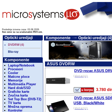
Poslednja izmena cena: 03.08.2026.
Sve cene su sa uračunatim PDV-om.
Opticki uredjaji
Komponente
Opticki uredjaji (4
DVDRW (4)
Blu-ray
Komponente
ASUS DVDRW
Laptop/Notebook
Procesori
DVD-rezac ASUS DRW-
Cooler
(detalji)
Maticne ploce
Memorije
Multimedia Player
Hard disk/SSD
3.780 
Graficke karte
Zvučna karta
DVD-rezac ASUS SDRW
Set Top Box (DVB-T2)
USB, Black/White
TV karta
Mrežna oprema
(detalji)
Kontroler