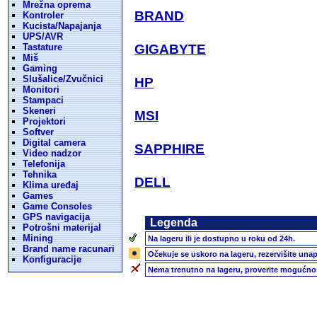
Mrežna oprema
BRAND
Kontroler
Kucista/Napajanja
UPS/AVR
Tastature
GIGABYTE
Miš
Gaming
Slušalice/Zvučnici
HP
Monitori
Stampaci
Skeneri
MSI
Projektori
Softver
Digital camera
SAPPHIRE
Video nadzor
Telefonija
Tehnika
DELL
Klima uređaj
Games
Game Consoles
GPS navigacija
Legenda
Potrošni materijal
Mining
Na lageru ili je dostupno u roku od 24h.
Brand name racunari
Očekuje se uskoro na lageru, rezervišite unap
Konfiguracije
Nema trenutno na lageru, proverite mogućnos