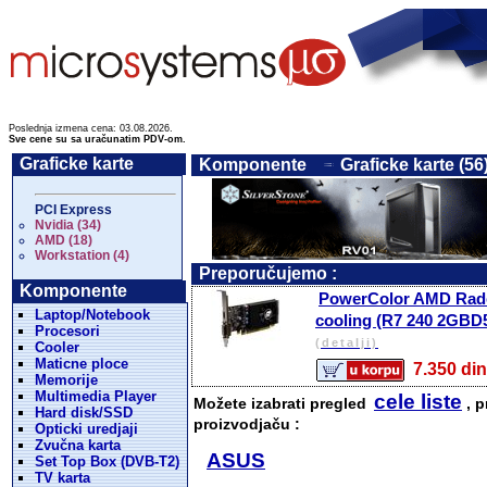
Poslednja izmena cena: 03.08.2026.
Sve cene su sa uračunatim PDV-om.
Graficke karte
Komponente
Graficke karte (56
PCI Express
Nvidia (34)
AMD (18)
Workstation (4)
Preporučujemo :
Komponente
PowerColor AMD Rade
Laptop/Notebook
cooling (R7 240 2GBD
Procesori
(detalji)
Cooler
Maticne ploce
7.350 
Memorije
Multimedia Player
cele liste
Možete izabrati pregled
, p
Hard disk/SSD
proizvodjaču :
Opticki uredjaji
Zvučna karta
ASUS
Set Top Box (DVB-T2)
TV karta