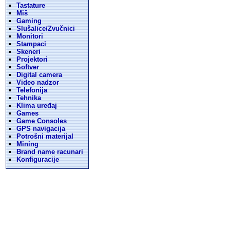
Tastature
Miš
Gaming
Slušalice/Zvučnici
Monitori
Stampaci
Skeneri
Projektori
Softver
Digital camera
Video nadzor
Telefonija
Tehnika
Klima uređaj
Games
Game Consoles
GPS navigacija
Potrošni materijal
Mining
Brand name racunari
Konfiguracije