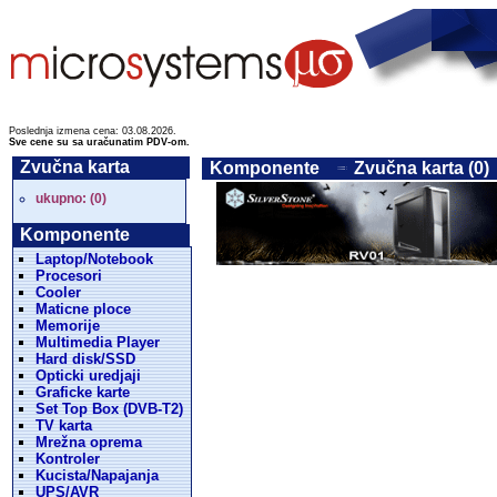
Poslednja izmena cena: 03.08.2026.
Sve cene su sa uračunatim PDV-om.
Zvučna karta
Komponente
Zvučna karta (0)
ukupno: (0)
Komponente
Laptop/Notebook
Procesori
Cooler
Maticne ploce
Memorije
Multimedia Player
Hard disk/SSD
Opticki uredjaji
Graficke karte
Set Top Box (DVB-T2)
TV karta
Mrežna oprema
Kontroler
Kucista/Napajanja
UPS/AVR