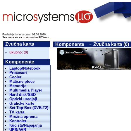
Poslednja izmena cena: 03.08.2026.
Sve cene su sa uračunatim PDV-om.
Zvučna karta
Komponente
Zvučna karta (0)
ukupno: (0)
Komponente
Laptop/Notebook
Procesori
Cooler
Maticne ploce
Memorije
Multimedia Player
Hard disk/SSD
Opticki uredjaji
Graficke karte
Set Top Box (DVB-T2)
TV karta
Mrežna oprema
Kontroler
Kucista/Napajanja
UPS/AVR