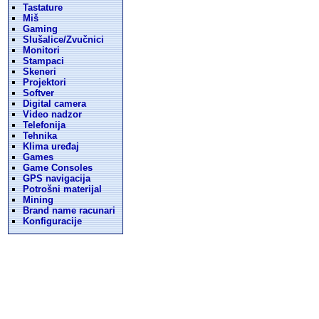
Tastature
Miš
Gaming
Slušalice/Zvučnici
Monitori
Stampaci
Skeneri
Projektori
Softver
Digital camera
Video nadzor
Telefonija
Tehnika
Klima uređaj
Games
Game Consoles
GPS navigacija
Potrošni materijal
Mining
Brand name racunari
Konfiguracije