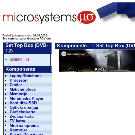
Poslednja izmena cena: 03.08.2026.
Sve cene su sa uračunatim PDV-om.
Set Top Box (DVB-
Komponente
Set Top Box (DVB
T2)
ukupno: (0)
Komponente
Laptop/Notebook
Procesori
Cooler
Maticne ploce
Memorije
Multimedia Player
Hard disk/SSD
Opticki uredjaji
Graficke karte
Zvučna karta
TV karta
Mrežna oprema
Kontroler
Kucista/Napajanja