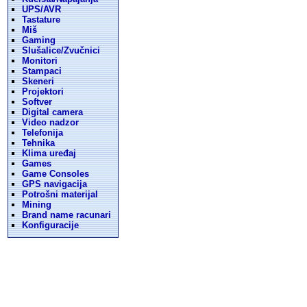
UPS/AVR
Tastature
Miš
Gaming
Slušalice/Zvučnici
Monitori
Stampaci
Skeneri
Projektori
Softver
Digital camera
Video nadzor
Telefonija
Tehnika
Klima uređaj
Games
Game Consoles
GPS navigacija
Potrošni materijal
Mining
Brand name racunari
Konfiguracije