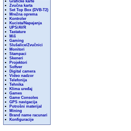
Graficke karte
Zvučna karta
Set Top Box (DVB-T2)
Mrežna oprema
Kontroler
Kucista/Napajanja
UPS/AVR
Tastature
Miš
Gaming
Slušalice/Zvučnici
Monitori
Stampaci
Skeneri
Projektori
Softver
Digital camera
Video nadzor
Telefonija
Tehnika
Klima uređaj
Games
Game Consoles
GPS navigacija
Potrošni materijal
Mining
Brand name racunari
Konfiguracije