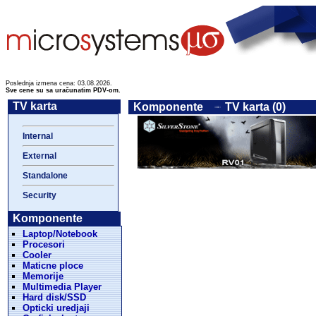
Poslednja izmena cena: 03.08.2026.
Sve cene su sa uračunatim PDV-om.
TV karta
Komponente
TV karta (0)
Internal
External
Standalone
Security
Komponente
Laptop/Notebook
Procesori
Cooler
Maticne ploce
Memorije
Multimedia Player
Hard disk/SSD
Opticki uredjaji