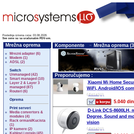
Poslednja izmena cena: 03.08.2026.
Sve cene su sa uračunatim PDV-om.
Mrežna oprema
Komponente
Mrežna oprema (3
Mrezni adapter (6)
Modem (1)
ADSL (2)
Switch
Unmanaged (42)
Preporučujemo :
Smart managed (10)
Xiaomi Mi Home Secur
Layer 2 & Layer 3
managed (87)
WiFi, Android/IOS com
Routeri (6)
(detalji)
Oprema
5.040 
Print serveri
D-Link DCS-8600LH, m
Media convertors &
Degree, Sound and mot
modules (4)
Rack ormani/Kucista
vision
(1)
(detalji)
IP kamere (2)
Kablovi i ostalo (45)