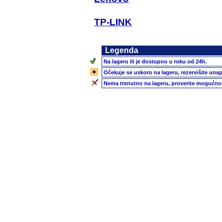
TP-LINK
Legenda
Na lageru ili je dostupno u roku od 24h.
Očekuje se uskoro na lageru, rezervišite unap
Nema trenutno na lageru, proverite mogućnos