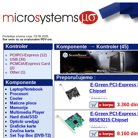
Poslednja izmena cena: 03.08.2026.
Sve cene su sa uračunatim PDV-om.
Kontroler
Komponente
Kontroler (45)
PCI/PCI-Express (12)
USB (30)
PCMCIA/Express Card
(2)
Other (1)
Preporučujemo :
Komponente
E-Green PCI-Express ko
Laptop/Notebook
Chipset
Procesori
(detalji)
Cooler
Maticne ploce
3.360 
Memorije
Multimedia Player
E-Green PCI-Express ko
Hard disk/SSD
88SE9215 Chipset
Opticki uredjaji
Graficke karte
(detalji)
Zvučna karta
8.160 
Set Top Box (DVB-T2)