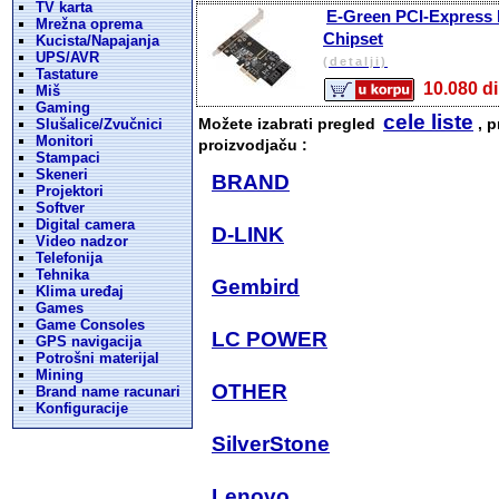
TV karta
E-Green PCI-Express ko
Mrežna oprema
Chipset
Kucista/Napajanja
UPS/AVR
(detalji)
Tastature
10.080
Miš
Gaming
cele liste
Možete izabrati pregled
, p
Slušalice/Zvučnici
Monitori
proizvodjaču :
Stampaci
Skeneri
BRAND
Projektori
Softver
Digital camera
D-LINK
Video nadzor
Telefonija
Tehnika
Gembird
Klima uređaj
Games
Game Consoles
LC POWER
GPS navigacija
Potrošni materijal
Mining
OTHER
Brand name racunari
Konfiguracije
SilverStone
Lenovo