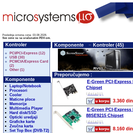
Poslednja izmena cena: 03.08.2026.
Sve cene su sa uračunatim PDV-om.
Kontroler
Komponente
Kontroler (45)
PCI/PCI-Express (12)
USB (30)
PCMCIA/Express Card
(2)
Other (1)
Preporučujemo :
Komponente
E-Green PCI-Express ko
Laptop/Notebook
Chipset
Procesori
(detalji)
Cooler
Maticne ploce
3.360 
Memorije
Multimedia Player
E-Green PCI-Express ko
Hard disk/SSD
88SE9215 Chipset
Opticki uredjaji
Graficke karte
(detalji)
Zvučna karta
8.160 
Set Top Box (DVB-T2)