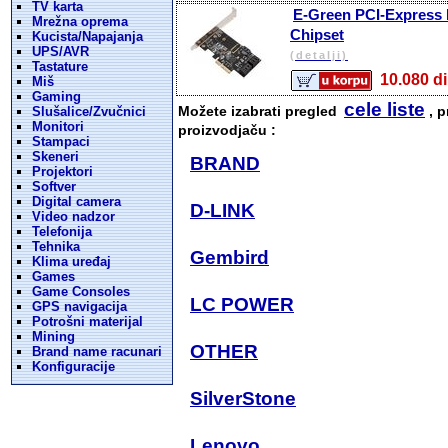
TV karta
E-Green PCI-Express ko
Mrežna oprema
Chipset
Kucista/Napajanja
UPS/AVR
(detalji)
Tastature
10.080
Miš
Gaming
cele liste
Možete izabrati pregled
, p
Slušalice/Zvučnici
Monitori
proizvodjaču :
Stampaci
Skeneri
BRAND
Projektori
Softver
Digital camera
D-LINK
Video nadzor
Telefonija
Tehnika
Gembird
Klima uređaj
Games
Game Consoles
LC POWER
GPS navigacija
Potrošni materijal
Mining
OTHER
Brand name racunari
Konfiguracije
SilverStone
Lenovo