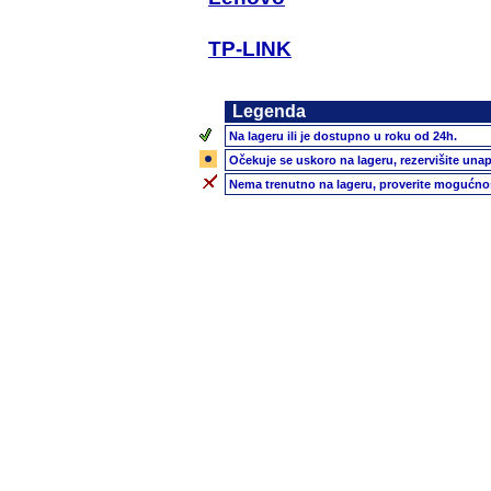
TP-LINK
Legenda
Na lageru ili je dostupno u roku od 24h.
Očekuje se uskoro na lageru, rezervišite unap
Nema trenutno na lageru, proverite mogućnos