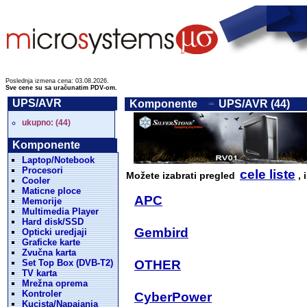
Poslednja izmena cena: 03.08.2026.
Sve cene su sa uračunatim PDV-om.
UPS/AVR
Komponente
UPS/AVR (44)
ukupno: (44)
Komponente
Laptop/Notebook
Procesori
cele liste
Možete izabrati pregled
, 
Cooler
Maticne ploce
APC
Memorije
Multimedia Player
Hard disk/SSD
Gembird
Opticki uredjaji
Graficke karte
Zvučna karta
Set Top Box (DVB-T2)
OTHER
TV karta
Mrežna oprema
Kontroler
CyberPower
Kucista/Napajanja