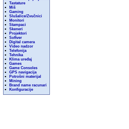
Tastature
Miš
Gaming
Slušalice/Zvučnici
Monitori
Stampaci
Skeneri
Projektori
Softver
Digital camera
Video nadzor
Telefonija
Tehnika
Klima uređaj
Games
Game Consoles
GPS navigacija
Potrošni materijal
Mining
Brand name racunari
Konfiguracije