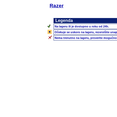
Razer
Legenda
Na lageru ili je dostupno u roku od 24h.
Očekuje se uskoro na lageru, rezervišite unap
Nema trenutno na lageru, proverite mogućnos