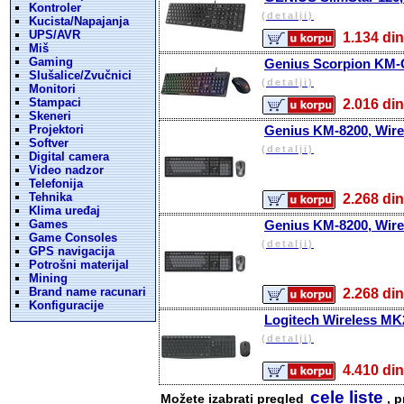
Kontroler
(detalji)
Kucista/Napajanja
UPS/AVR
1.134 
Miš
Gaming
Genius Scorpion KM-
Slušalice/Zvučnici
(detalji)
Monitori
Stampaci
2.016 
Skeneri
Projektori
Genius KM-8200, Wire
Softver
(detalji)
Digital camera
Video nadzor
Telefonija
Tehnika
2.268 
Klima uređaj
Games
Genius KM-8200, Wire
Game Consoles
(detalji)
GPS navigacija
Potrošni materijal
Mining
Brand name racunari
2.268 
Konfiguracije
Logitech Wireless MK
(detalji)
4.410 
cele liste
Možete izabrati pregled
, p