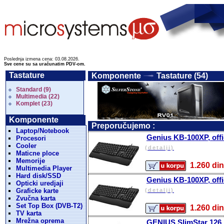
Poslednja izmena cena: 03.08.2026.
Sve cene su sa uračunatim PDV-om.
Tastature
Komponente
Tastature (54)
Standard (9)
Multimedia (22)
Komplet (23)
Komponente
Preporučujemo :
Laptop/Notebook
Genius KB-100XP, offi
Procesori
Cooler
(detalji)
Maticne ploce
Memorije
1.260 
Multimedia Player
Hard disk/SSD
Genius KB-100XP, offi
Opticki uredjaji
Graficke karte
(detalji)
Zvučna karta
Set Top Box (DVB-T2)
1.260 
TV karta
Mrežna oprema
GENIUS SlimStar 126, 