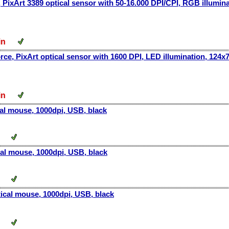
 PixArt 3389 optical sensor with 50-16.000 DPI/CPI, RGB illumi
 din
e, PixArt optical sensor with 1600 DPI, LED illumination, 124
 din
al mouse, 1000dpi, USB, black
in
al mouse, 1000dpi, USB, black
in
ical mouse, 1000dpi, USB, black
in