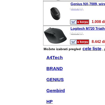
Genius NX-7009, wire
(detalji)
1.008
Logitech M720 Triath
(detalji)
8.442
cele liste
Možete izabrati pregled
, 
A4Tech
BRAND
GENIUS
Gembird
HP