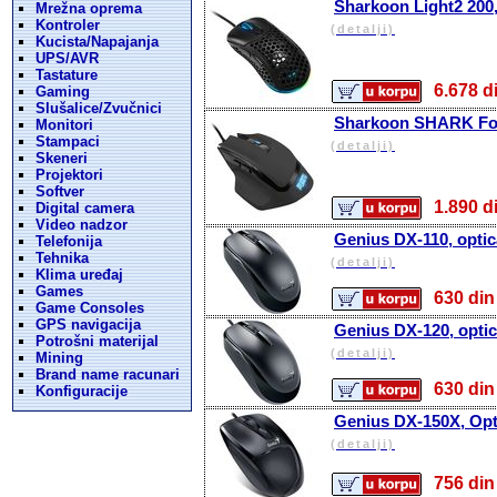
Sharkoon Light2 200,
Mrežna oprema
Kontroler
(detalji)
Kucista/Napajanja
UPS/AVR
Tastature
6.678
Gaming
Slušalice/Zvučnici
Sharkoon SHARK Forc
Monitori
Stampaci
(detalji)
Skeneri
Projektori
Softver
1.890
Digital camera
Video nadzor
Genius DX-110, optic
Telefonija
Tehnika
(detalji)
Klima uređaj
Games
630 d
Game Consoles
GPS navigacija
Genius DX-120, optic
Potrošni materijal
(detalji)
Mining
Brand name racunari
630 d
Konfiguracije
Genius DX-150X, Opt
(detalji)
756 d