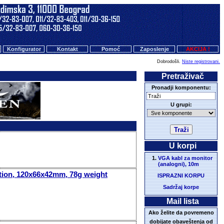
Konfigurator
Kontakt
Pomoć
Zaposlenje
AKCIJA !
Dobrodošli.
Niste registrovani.
Pretraživač
Pronadji komponentu:
U grupi:
U korpi
VGA kabl za monitor
(analogni), 10m
ation, 120x66x42mm, 78g weight
ISPRAZNI KORPU
Sadržaj korpe
Mail lista
Ako želite da povremeno
dobijate obaveštenja od