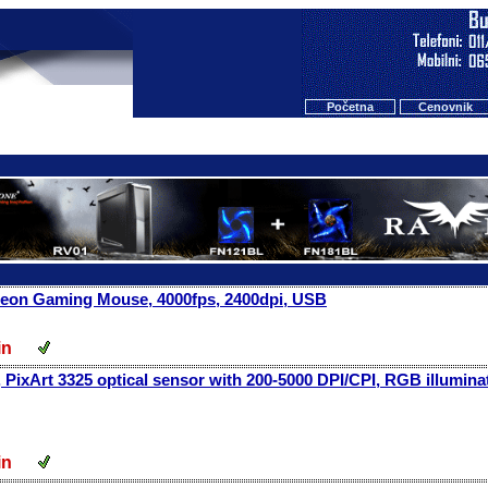
Početna
Cenovnik
eon Gaming Mouse, 4000fps, 2400dpi, USB
 din
 PixArt 3325 optical sensor with 200-5000 DPI/CPI, RGB illumin
 din