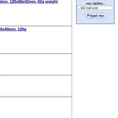
nation, 120x66x42mm, 62g weight
nas. Upišite...
x76x40mm, 120g