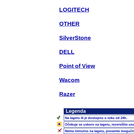
LOGITECH
OTHER
SilverStone
DELL
Point of View
Wacom
Razer
Legenda
Na lageru ili je dostupno u roku od 24h.
Očekuje se uskoro na lageru, rezervišite un
Nema trenutno na lageru, proverite mogućn