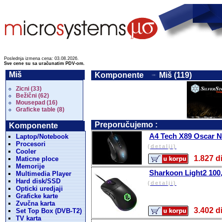
Poslednja izmena cena: 03.08.2026.
Sve cene su sa uračunatim PDV-om.
Miš
Komponente
Miš (119)
Zicni (33)
Bežični (62)
Mousepad (16)
Graficke table (8)
Preporučujemo :
Komponente
A4 Tech X89 Oscar N
Laptop/Notebook
Procesori
(detalji)
Cooler
1.827
Maticne ploce
Memorije
Sharkoon Light2 100,
Multimedia Player
Hard disk/SSD
(detalji)
Opticki uredjaji
Graficke karte
Zvučna karta
3.402
Set Top Box (DVB-T2)
TV karta