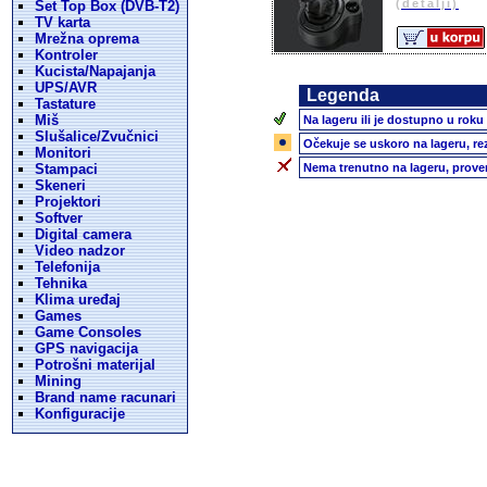
(detalji)
Set Top Box (DVB-T2)
TV karta
Mrežna oprema
Kontroler
Kucista/Napajanja
UPS/AVR
Legenda
Tastature
Miš
Na lageru ili je dostupno u roku
Slušalice/Zvučnici
Očekuje se uskoro na lageru, re
Monitori
Stampaci
Nema trenutno na lageru, prove
Skeneri
Projektori
Softver
Digital camera
Video nadzor
Telefonija
Tehnika
Klima uređaj
Games
Game Consoles
GPS navigacija
Potrošni materijal
Mining
Brand name racunari
Konfiguracije