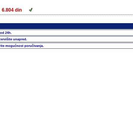
6.804 din
 od 24h.
zervišite unapred.
rite mogućnost poručivanja.