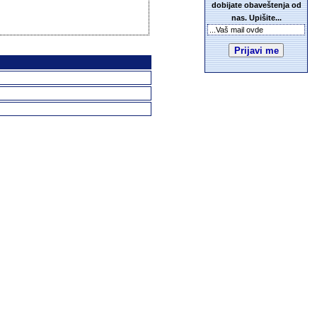
dobijate obaveštenja od
nas. Upišite...