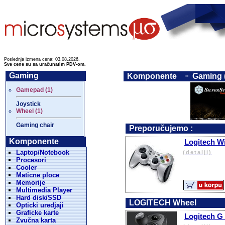
Poslednja izmena cena: 03.08.2026.
Sve cene su sa uračunatim PDV-om.
Gaming
Komponente
Gaming 
Gamepad (1)
Joystick
Wheel (1)
Gaming chair
Preporučujemo :
Komponente
Logitech W
Laptop/Notebook
(detalji)
Procesori
Cooler
Maticne ploce
Memorije
Multimedia Player
Hard disk/SSD
LOGITECH Wheel
Opticki uredjaji
Graficke karte
Logitech G 
Zvučna karta