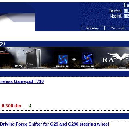
Početna
Cenovnik
(2)
ireless Gamepad F710
6.300 din
Driving Force Shifter for G29 and G290 steering wheel