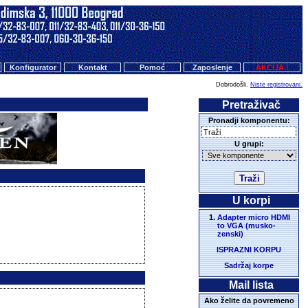
Konfigurator
Kontakt
Pomoć
Zaposlenje
AKCIJA !
Dobrodošli.
Niste registrovani.
Pretraživač
Pronadji komponentu:
U grupi:
U korpi
Adapter micro HDMI
to VGA (musko-
zenski)
ISPRAZNI KORPU
Sadržaj korpe
Mail lista
Ako želite da povremeno