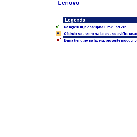
Lenovo
Legenda
Na lageru ili je dostupno u roku od 24h.
Očekuje se uskoro na lageru, rezervišite unap
Nema trenutno na lageru, proverite mogućnos