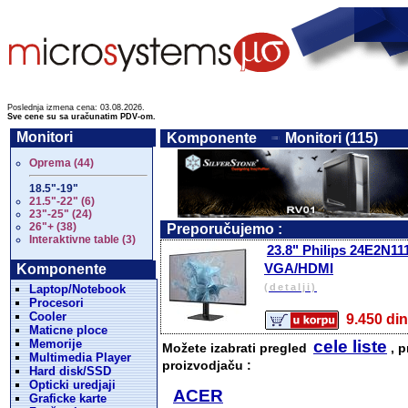
Poslednja izmena cena: 03.08.2026.
Sve cene su sa uračunatim PDV-om.
Monitori
Komponente
Monitori (115)
Oprema (44)
18.5"-19"
21.5"-22" (6)
23"-25" (24)
26"+ (38)
Preporučujemo :
Interaktivne table (3)
23.8" Philips 24E2N11
VGA/HDMI
Komponente
(detalji)
Laptop/Notebook
Procesori
Cooler
9.450 
Maticne ploce
Memorije
cele liste
Možete izabrati pregled
, p
Multimedia Player
proizvodjaču :
Hard disk/SSD
Opticki uredjaji
ACER
Graficke karte