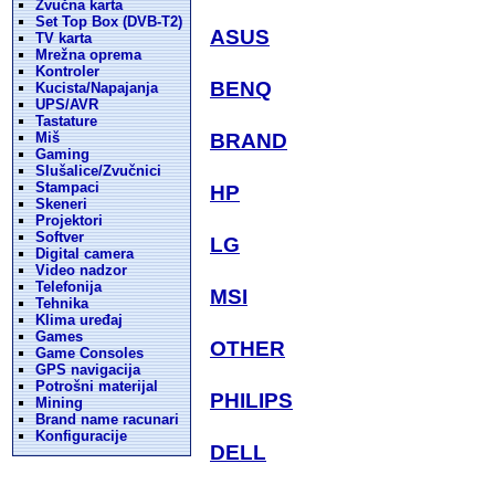
Zvučna karta
Set Top Box (DVB-T2)
ASUS
TV karta
Mrežna oprema
Kontroler
BENQ
Kucista/Napajanja
UPS/AVR
Tastature
Miš
BRAND
Gaming
Slušalice/Zvučnici
Stampaci
HP
Skeneri
Projektori
Softver
LG
Digital camera
Video nadzor
Telefonija
MSI
Tehnika
Klima uređaj
Games
OTHER
Game Consoles
GPS navigacija
Potrošni materijal
PHILIPS
Mining
Brand name racunari
Konfiguracije
DELL