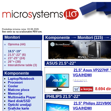
Poslednja izmena cena: 03.08.2026.
Sve cene su sa uračunatim PDV-om.
Monitori
Komponente
Monitori (115)
Oprema (44)
18.5"-19"
21.5"-22" (6)
23"-25" (24)
26"+ (38)
ASUS 21.5"-22"
Interaktivne table (3)
21.5" Asus VP227HF, 
Komponente
VGA/HDMI
Laptop/Notebook
(detalji)
Procesori
Cooler
8.694 
Maticne ploce
Memorije
PHILIPS 21.5"-22"
Multimedia Player
Hard disk/SSD
21.5" Philips 221V8/0
Opticki uredjaji
VGA/HDMI
Graficke karte