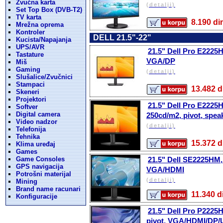
Zvučna karta
(detalji)
Set Top Box (DVB-T2)
TV karta
8.190 
Mrežna oprema
Kontroler
DELL 21.5"-22"
Kucista/Napajanja
UPS/AVR
21.5" Dell Pro E2225
Tastature
VGA/DP
Miš
Gaming
(detalji)
Slušalice/Zvučnici
Stampaci
13.482
Skeneri
Projektori
21.5" Dell Pro E2225
Softver
Digital camera
250cd/m2, pivot, spe
Video nadzor
(detalji)
Telefonija
Tehnika
15.372
Klima uređaj
Games
Game Consoles
21.5" Dell SE2225HM,
GPS navigacija
VGA/HDMI
Potrošni materijal
(detalji)
Mining
Brand name racunari
11.340
Konfiguracije
21.5" Dell Pro P2225H
pivot, VGA/HDMI/DP