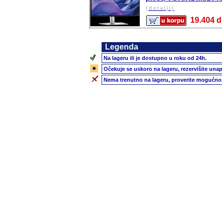
(detalji)
19.404
Legenda
Na lageru ili je dostupno u roku od 24h.
Očekuje se uskoro na lageru, rezervišite unap
Nema trenutno na lageru, proverite mogućnos