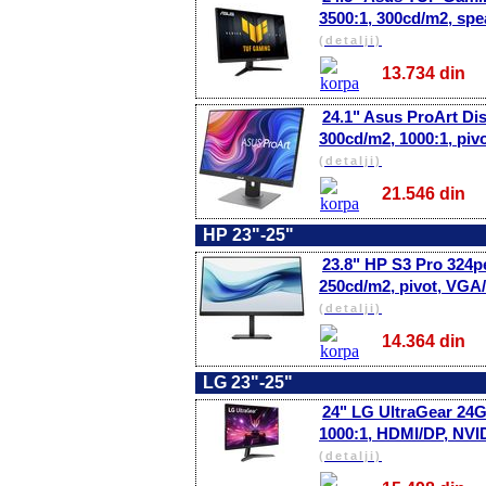
3500:1, 300cd/m2, sp
(detalji)
13.734 di
24.1" Asus ProArt Di
300cd/m2, 1000:1, pi
(detalji)
21.546 di
HP 23"-25"
23.8" HP S3 Pro 324p
250cd/m2, pivot, VG
(detalji)
14.364 di
LG 23"-25"
24" LG UltraGear 24G
1000:1, HDMI/DP, NV
(detalji)