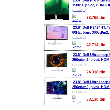
23.8" Dell Pro Plus P
1500:1, pivot, HDMI/
(detalji)
33.768 di
23.8" Dell P2424HT, 
60Hz, 5ms, 300cd/m2
(detalji)
42.714 di
23.8" Dell Ultrasharp
250cd/m2, pivot, HD
(detalji)
24.318 di
23.8" Dell Ultrasharp
250cd/m2, pivot, HD
(detalji)
33.138 di