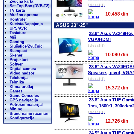
Zvučna karta
(detalji)
Set Top Box (DVB-T2)
TV karta
10.458 di
Mrežna oprema
Kontroler
Kucista/Napajanja
ASUS 23"-25"
UPS/AVR
Tastature
23.8" Asus VZ249HG, 
Miš
VGA/HDMI
Gaming
(detalji)
Slušalice/Zvučnici
Stampaci
10.080 di
Skeneri
Projektori
Softver
23.8" Asus VA24EQSB,
Digital camera
Speakers, pivot, VG
Video nadzor
Telefonija
(detalji)
Tehnika
Klima uređaj
15.372 di
Games
Game Consoles
23.8" Asus TUF Gami
GPS navigacija
Potrošni materijal
1ms, 1500:1, 300cd/m
Mining
(detalji)
Brand name racunari
Konfiguracije
12.726 di
24.5" Asus TUF Gami