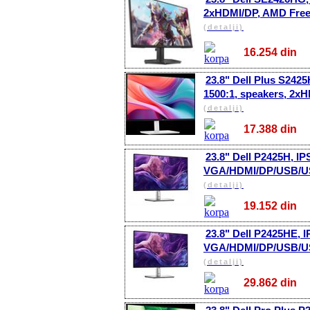
2xHDMI/DP, AMD Fre
(detalji)
16.254 di
23.8" Dell Plus S242
1500:1, speakers, 2x
(detalji)
17.388 di
23.8" Dell P2425H, IP
VGA/HDMI/DP/USB/U
(detalji)
19.152 di
23.8" Dell P2425HE, I
VGA/HDMI/DP/USB/U
(detalji)
29.862 di