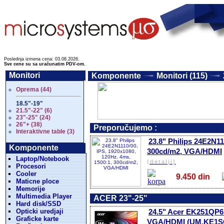
Poslednja izmena cena: 03.08.2026.
Sve cene su sa uračunatim PDV-om.
Monitori
Komponente
Monitori (115)
Oprema (44)
18.5"-19"
21.5"-22" (6)
23"-25" (24)
26"+ (38)
Preporučujemo :
Interaktivne table (3)
23.8" Philips 24E2N11
Komponente
300cd/m2, VGA/HDMI
Laptop/Notebook
(detalji)
Procesori
Cooler
9.450 din
Maticne ploce
Memorije
Multimedia Player
ACER 23"-25"
Hard disk/SSD
Opticki uredjaji
24.5" Acer EK251QP6B
Graficke karte
VGA/HDMI (UM.KE1S