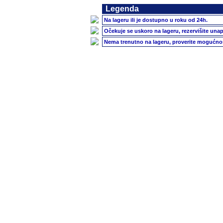
Legenda
Na lageru ili je dostupno u roku od 24h.
Očekuje se uskoro na lageru, rezervišite unap
Nema trenutno na lageru, proverite mogućnos