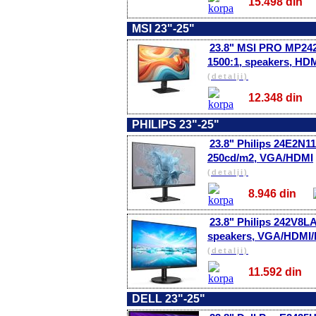
15.498 di
MSI 23"-25"
23.8" MSI PRO MP242 
1500:1, speakers, HD
(detalji)
12.348 di
PHILIPS 23"-25"
23.8" Philips 24E2N11
250cd/m2, VGA/HDMI
(detalji)
8.946 din
23.8" Philips 242V8LA
speakers, VGA/HDMI
(detalji)
11.592 di
DELL 23"-25"