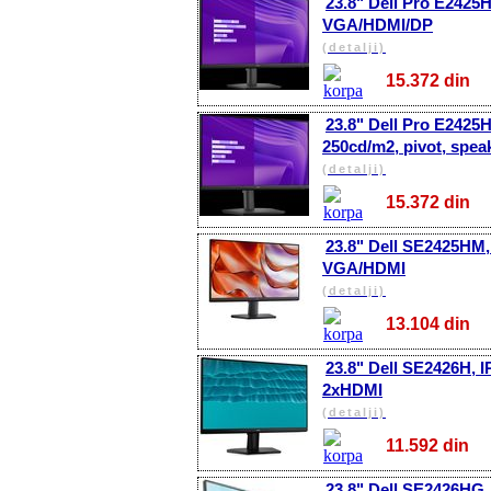
23.8" Dell Pro E2425H
VGA/HDMI/DP
(detalji)
15.372 di
23.8" Dell Pro E2425H
250cd/m2, pivot, spe
(detalji)
15.372 di
23.8" Dell SE2425HM,
VGA/HDMI
(detalji)
13.104 di
23.8" Dell SE2426H, 
2xHDMI
(detalji)
11.592 di
23.8" Dell SE2426HG, 