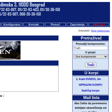
Konfigurator
Kontakt
Pomoć
Zaposlenje
AKCIJA !
Dobrodošli.
Niste registrovani.
Pretraživač
Pronadji komponentu:
U grupi:
U korpi
Kabl DVI/DVI, 3m
ISPRAZNI KORPU
Sadržaj korpe
u :
Mail lista
Ako želite da povremeno
dobijate obaveštenja od