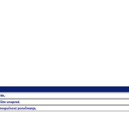
24h.
išite unapred.
 mogućnost poručivanja.