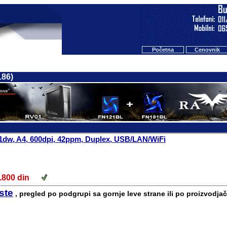
Početna
Cenovnik
186)
dw, A4, 600dpi, 42ppm, Duplex, USB/LAN/WiFi
7.800 din
iste
, pregled po podgrupi sa gornje leve strane ili po proizvodjač