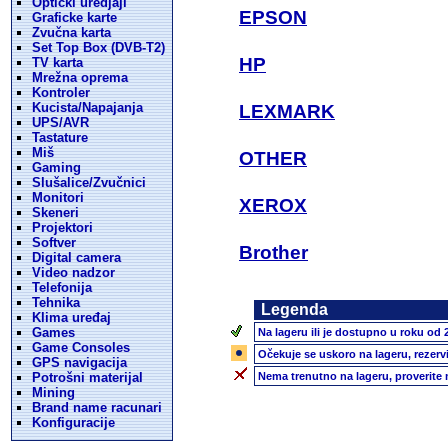
Opticki uredjaji
EPSON
Graficke karte
Zvučna karta
Set Top Box (DVB-T2)
HP
TV karta
Mrežna oprema
Kontroler
Kucista/Napajanja
LEXMARK
UPS/AVR
Tastature
Miš
OTHER
Gaming
Slušalice/Zvučnici
Monitori
XEROX
Skeneri
Projektori
Softver
Brother
Digital camera
Video nadzor
Telefonija
Tehnika
Legenda
Klima uređaj
Games
Na lageru ili je dostupno u roku od 
Game Consoles
Očekuje se uskoro na lageru, rezerv
GPS navigacija
Potrošni materijal
Nema trenutno na lageru, proverite
Mining
Brand name racunari
Konfiguracije