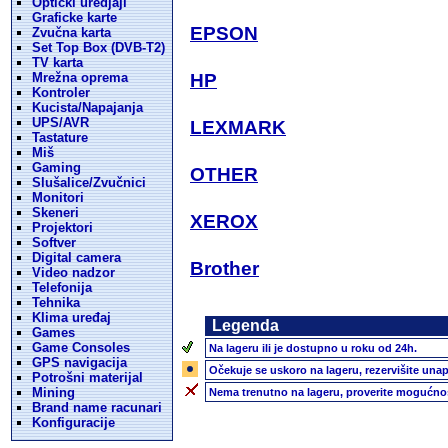
Opticki uredjaji
Graficke karte
EPSON
Zvučna karta
Set Top Box (DVB-T2)
TV karta
Mrežna oprema
HP
Kontroler
Kucista/Napajanja
UPS/AVR
LEXMARK
Tastature
Miš
Gaming
OTHER
Slušalice/Zvučnici
Monitori
Skeneri
XEROX
Projektori
Softver
Digital camera
Brother
Video nadzor
Telefonija
Tehnika
Klima uređaj
Legenda
Games
Game Consoles
Na lageru ili je dostupno u roku od 24h.
GPS navigacija
Očekuje se uskoro na lageru, rezervišite unap
Potrošni materijal
Mining
Nema trenutno na lageru, proverite mogućnos
Brand name racunari
Konfiguracije