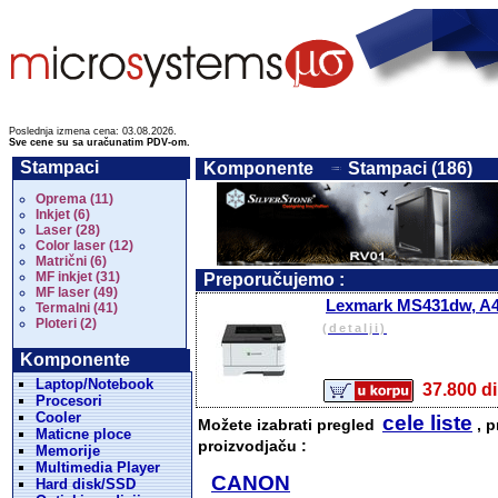
Poslednja izmena cena: 03.08.2026.
Sve cene su sa uračunatim PDV-om.
Stampaci
Komponente
Stampaci (186)
Oprema (11)
Inkjet (6)
Laser (28)
Color laser (12)
Matrični (6)
MF inkjet (31)
Preporučujemo :
MF laser (49)
Lexmark MS431dw, A4,
Termalni (41)
Ploteri (2)
(detalji)
Komponente
Laptop/Notebook
37.800
Procesori
Cooler
cele liste
Možete izabrati pregled
, p
Maticne ploce
proizvodjaču :
Memorije
Multimedia Player
CANON
Hard disk/SSD