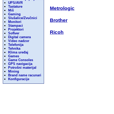
UPS/AVR
Tastature
Metrologic
Miš
Gaming
Slušalice/Zvučnici
Brother
Monitori
Stampaci
Projektori
Ricoh
Softver
Digital camera
Video nadzor
Telefonija
Tehnika
Klima uređaj
Games
Game Consoles
GPS navigacija
Potrošni materijal
Mining
Brand name racunari
Konfiguracije