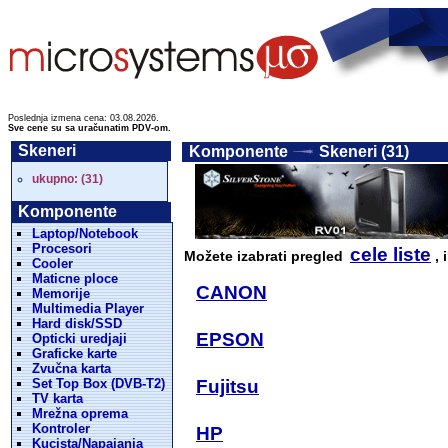
Poslednja izmena cena: 03.08.2026.
Sve cene su sa uračunatim PDV-om.
Skeneri
Komponente
Skeneri (31)
ukupno: (31)
Komponente
Laptop/Notebook
Procesori
cele liste
Možete izabrati pregled
, 
Cooler
Maticne ploce
CANON
Memorije
Multimedia Player
Hard disk/SSD
EPSON
Opticki uredjaji
Graficke karte
Zvučna karta
Set Top Box (DVB-T2)
Fujitsu
TV karta
Mrežna oprema
Kontroler
HP
Kucista/Napajanja