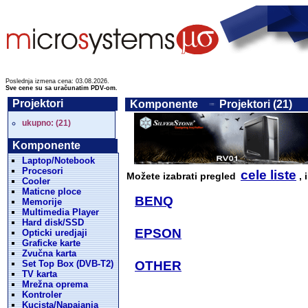
Poslednja izmena cena: 03.08.2026.
Sve cene su sa uračunatim PDV-om.
Projektori
Komponente
Projektori (21)
ukupno: (21)
Komponente
Laptop/Notebook
Procesori
cele liste
Možete izabrati pregled
, 
Cooler
Maticne ploce
BENQ
Memorije
Multimedia Player
Hard disk/SSD
EPSON
Opticki uredjaji
Graficke karte
Zvučna karta
Set Top Box (DVB-T2)
OTHER
TV karta
Mrežna oprema
Kontroler
Kucista/Napajanja