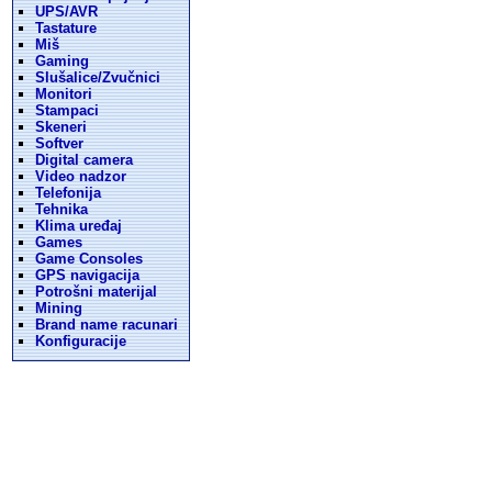
UPS/AVR
Tastature
Miš
Gaming
Slušalice/Zvučnici
Monitori
Stampaci
Skeneri
Softver
Digital camera
Video nadzor
Telefonija
Tehnika
Klima uređaj
Games
Game Consoles
GPS navigacija
Potrošni materijal
Mining
Brand name racunari
Konfiguracije