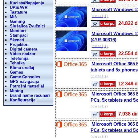
Kucista/Napajanja
UPS/AVR
Microsoft Windows 11
Tastature
(detalji)
Miš
Gaming
24.822
Slušalice/Zvučnici
Monitori
Microsoft Windows 11 
Stampaci
(4YR-00316)
Skeneri
Projektori
(detalji)
Digital camera
22.554
Video nadzor
Telefonija
Tehnika
Microsoft Office 365 
Klima uređaj
tablets and 5x phones
Games
(detalji)
Game Consoles
GPS navigacija
12.348
Potrošni materijal
Mining
Microsoft Office 365 
Brand name racunari
PCs, 5x tablets and 5
Konfiguracije
(detalji)
7.938 
Microsoft Office 365 
PCs, 5x tablets and 5
(detalji)