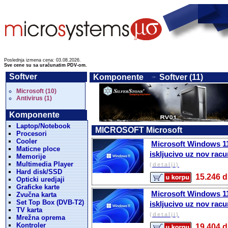
Poslednja izmena cena: 03.08.2026.
Sve cene su sa uračunatim PDV-om.
Softver
Komponente
Softver (11)
Microsoft (10)
Antivirus (1)
Komponente
Laptop/Notebook
MICROSOFT Microsoft
Procesori
Cooler
Microsoft Windows 11
Maticne ploce
iskljucivo uz nov rac
Memorije
Multimedia Player
(detalji)
Hard disk/SSD
15.246
Opticki uredjaji
Graficke karte
Microsoft Windows 11
Zvučna karta
Set Top Box (DVB-T2)
iskljucivo uz nov rac
TV karta
(detalji)
Mrežna oprema
Kontroler
19.404