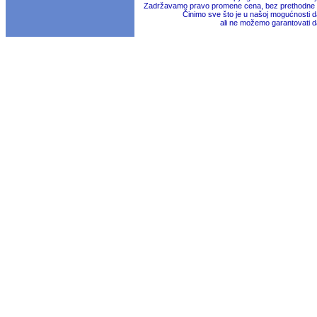
Zadržavamo pravo promene cena, bez prethodne na
Činimo sve što je u našoj mogućnosti da
ali ne možemo garantovati d