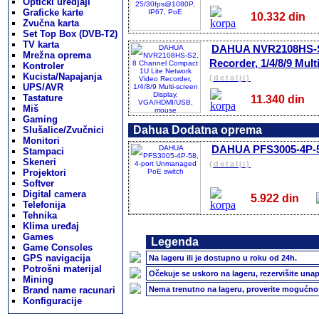
Opticki uredjaji
Graficke karte
10.332 di
Zvučna karta
Set Top Box (DVB-T2)
TV karta
DAHUA NVR2108HS-S2
Mrežna oprema
Recorder, 1/4/8/9 Mu
Kontroler
Kucista/Napajanja
(detalji)
UPS/AVR
Tastature
11.340 di
Miš
Gaming
Dahua Dodatna oprema
Slušalice/Zvučnici
Monitori
DAHUA PFS3005-4P-5
Stampaci
Skeneri
(detalji)
Projektori
Softver
Digital camera
5.922 din
Telefonija
Tehnika
Klima uređaj
Games
Legenda
Game Consoles
GPS navigacija
Na lageru ili je dostupno u roku od 24h.
Potrošni materijal
Očekuje se uskoro na lageru, rezervišite unap
Mining
Brand name racunari
Nema trenutno na lageru, proverite mogućnos
Konfiguracije