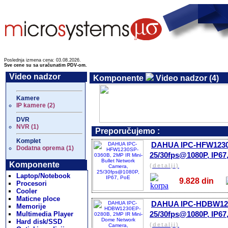
Poslednja izmena cena: 03.08.2026.
Sve cene su sa uračunatim PDV-om.
Video nadzor
Komponente
Video nadzor (4)
Kamere
IP kamere (2)
DVR
NVR (1)
Preporučujemo :
Komplet
DAHUA IPC-HFW1230S
Dodatna oprema (1)
25/30fps@1080P, IP67
Komponente
(detalji)
Laptop/Notebook
9.828 din
Procesori
Cooler
Maticne ploce
DAHUA IPC-HDBW1230
Memorije
25/30fps@1080P, IP67
Multimedia Player
Hard disk/SSD
(detalji)