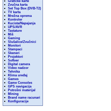
Graficke karte
Zvučna karta
Set Top Box (DVB-T2)
TV karta
Mrežna oprema
Kontroler
Kucista/Napajanja
UPS/AVR
Tastature
Miš
Gaming
Slušalice/Zvučnici
Monitori
Stampaci
Skeneri
Projektori
Softver
Digital camera
Video nadzor
Tehnika
Klima uređaj
Games
Game Consoles
GPS navigacija
Potrošni materijal
Mining
Brand name racunari
Konfiguracije