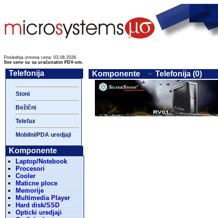
Poslednja izmena cena: 03.08.2026.
Sve cene su sa uračunatim PDV-om.
Telefonija
Komponente
Telefonija (0)
Stoni
Bežični
Telefax
Mobilni/PDA uredjaji
Komponente
Laptop/Notebook
Procesori
Cooler
Maticne ploce
Memorije
Multimedia Player
Hard disk/SSD
Opticki uredjaji