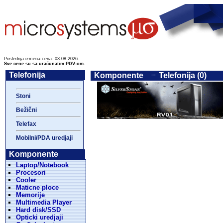
Poslednja izmena cena: 03.08.2026.
Sve cene su sa uračunatim PDV-om.
Telefonija
Komponente
Telefonija (0)
Stoni
Bežični
Telefax
Mobilni/PDA uredjaji
Komponente
Laptop/Notebook
Procesori
Cooler
Maticne ploce
Memorije
Multimedia Player
Hard disk/SSD
Opticki uredjaji