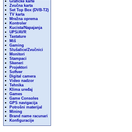
Graficke karte
Zvučna karta
Set Top Box (DVB-T2)
TV karta
Mrežna oprema
Kontroler
Kucista/Napajanja
UPS/AVR
Tastature
Miš
Gaming
Slušalice/Zvučnici
Monitori
Stampaci
Skeneri
Projektori
Softver
Digital camera
Video nadzor
Tehnika
Klima uređaj
Games
Game Consoles
GPS navigacija
Potrošni materijal
Mining
Brand name racunari
Konfiguracije