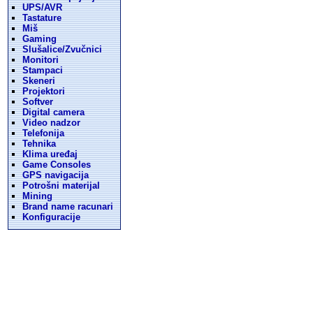
UPS/AVR
Tastature
Miš
Gaming
Slušalice/Zvučnici
Monitori
Stampaci
Skeneri
Projektori
Softver
Digital camera
Video nadzor
Telefonija
Tehnika
Klima uređaj
Game Consoles
GPS navigacija
Potrošni materijal
Mining
Brand name racunari
Konfiguracije