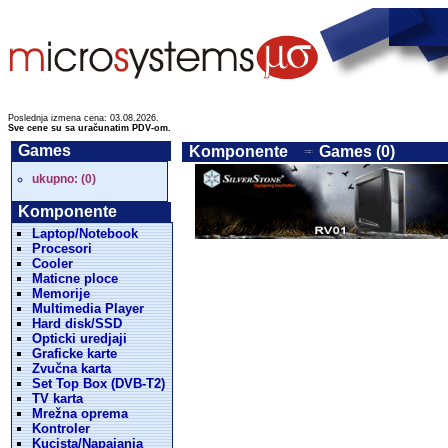
Poslednja izmena cena: 03.08.2026.
Sve cene su sa uračunatim PDV-om.
Games
Komponente
Games (0)
ukupno: (0)
Komponente
Laptop/Notebook
Procesori
Cooler
Maticne ploce
Memorije
Multimedia Player
Hard disk/SSD
Opticki uredjaji
Graficke karte
Zvučna karta
Set Top Box (DVB-T2)
TV karta
Mrežna oprema
Kontroler
Kucista/Napajanja