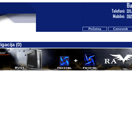
Početna
Cenovnik
gacija (0)