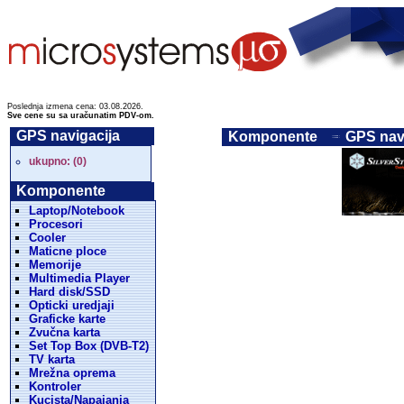
Poslednja izmena cena: 03.08.2026.
Sve cene su sa uračunatim PDV-om.
GPS navigacija
Komponente
GPS navi
ukupno: (0)
Komponente
Laptop/Notebook
Procesori
Cooler
Maticne ploce
Memorije
Multimedia Player
Hard disk/SSD
Opticki uredjaji
Graficke karte
Zvučna karta
Set Top Box (DVB-T2)
TV karta
Mrežna oprema
Kontroler
Kucista/Napajanja