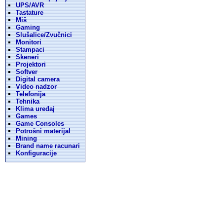
UPS/AVR
Tastature
Miš
Gaming
Slušalice/Zvučnici
Monitori
Stampaci
Skeneri
Projektori
Softver
Digital camera
Video nadzor
Telefonija
Tehnika
Klima uređaj
Games
Game Consoles
Potrošni materijal
Mining
Brand name racunari
Konfiguracije