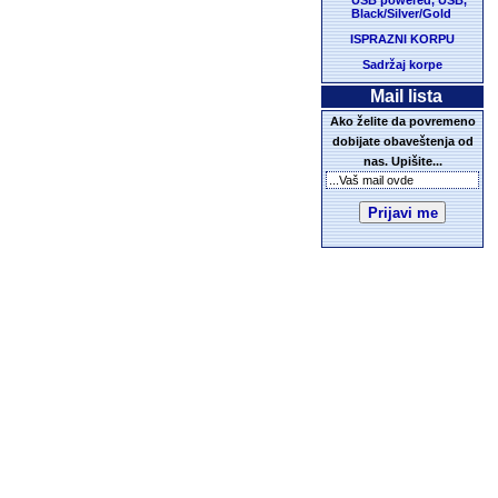
USB powered, USB,
Black/Silver/Gold
ISPRAZNI KORPU
Sadržaj korpe
Mail lista
Ako želite da povremeno
dobijate obaveštenja od
nas. Upišite...