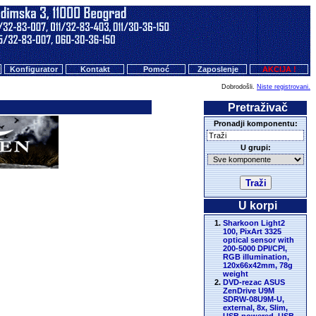
Konfigurator
Kontakt
Pomoć
Zaposlenje
AKCIJA !
Dobrodošli.
Niste registrovani.
Pretraživač
Pronadji komponentu:
U grupi:
U korpi
Sharkoon Light2
100, PixArt 3325
optical sensor with
200-5000 DPI/CPI,
RGB illumination,
120x66x42mm, 78g
weight
DVD-rezac ASUS
ZenDrive U9M
SDRW-08U9M-U,
external, 8x, Slim,