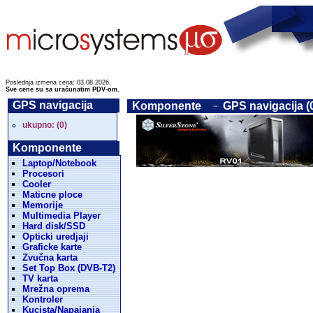
Poslednja izmena cena: 03.08.2026.
Sve cene su sa uračunatim PDV-om.
GPS navigacija
Komponente
GPS navigacija (
ukupno: (0)
Komponente
Laptop/Notebook
Procesori
Cooler
Maticne ploce
Memorije
Multimedia Player
Hard disk/SSD
Opticki uredjaji
Graficke karte
Zvučna karta
Set Top Box (DVB-T2)
TV karta
Mrežna oprema
Kontroler
Kucista/Napajanja