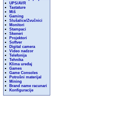
UPS/AVR
Tastature
Miš
Gaming
Slušalice/Zvučnici
Monitori
Stampaci
Skeneri
Projektori
Softver
Digital camera
Video nadzor
Telefonija
Tehnika
Klima uređaj
Games
Game Consoles
Potrošni materijal
Mining
Brand name racunari
Konfiguracije