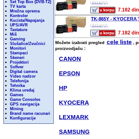
Set Top Box (DVB-T2)
(detalji)
TV karta
7.182 
Mrežna oprema
Kontroler
TK-865Y - KYOCERA To
Kucista/Napajanja
UPS/AVR
(detalji)
Tastature
7.182 
Miš
Gaming
cele liste
Možete izabrati pregled
, p
Slušalice/Zvučnici
Monitori
proizvodjaču :
Stampaci
Skeneri
CANON
Projektori
Softver
Digital camera
EPSON
Video nadzor
Telefonija
Tehnika
HP
Klima uređaj
Games
Game Consoles
KYOCERA
GPS navigacija
Mining
Brand name racunari
LEXMARK
Konfiguracije
SAMSUNG