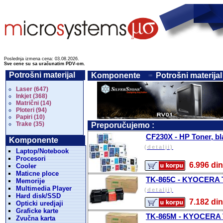
Poslednja izmena cena: 03.08.2026.
Sve cene su sa uračunatim PDV-om.
Potrošni materijal
Komponente
Potrošni materijal
Laser (647)
Inkjet (368)
Matrični (14)
Ploteri (94)
Papiri (10)
Trake (35)
Preporučujemo :
CF230X - HP Toner, bl
Komponente
(detalji)
Laptop/Notebook
Procesori
6.996 
Cooler
Maticne ploce
TK-865C - KYOCERA To
Memorije
Multimedia Player
(detalji)
Hard disk/SSD
7.182 
Opticki uredjaji
Graficke karte
TK-865M - KYOCERA T
Zvučna karta