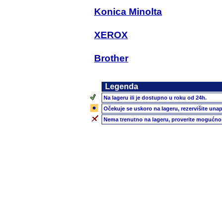
Konica Minolta
XEROX
Brother
Legenda
Na lageru ili je dostupno u roku od 24h.
Očekuje se uskoro na lageru, rezervišite unap
Nema trenutno na lageru, proverite mogućnos