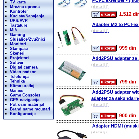
PCI-E extender - (mole
TV karta
Mrežna oprema
(detalji)
Kontroler
1.512 
Kucista/Napajanja
UPS/AVR
Adapter M2 to PCI-ex
Tastature
Miš
(detalji)
Gaming
Slušalice/Zvučnici
Monitori
999 d
Stampaci
Skeneri
Projektori
Add2PSU adapter za 
Softver
(detalji)
Digital camera
Video nadzor
Telefonija
Tehnika
799 d
Klima uređaj
Games
Add2PSU adapter wit
Game Consoles
adapter za sekundarno
GPS navigacija
Potrošni materijal
(detalji)
Brand name racunari
Konfiguracije
900 d
Adapter HDMI (muski)
(detalji)