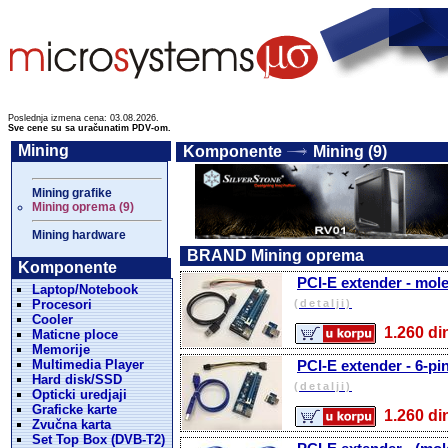
Poslednja izmena cena: 03.08.2026.
Sve cene su sa uračunatim PDV-om.
Mining
Komponente
Mining (9)
Mining grafike
Mining oprema (9)
Mining hardware
BRAND Mining oprema
Komponente
PCI-E extender - mol
Laptop/Notebook
Procesori
(detalji)
Cooler
1.260 
Maticne ploce
Memorije
Multimedia Player
PCI-E extender - 6-pi
Hard disk/SSD
(detalji)
Opticki uredjaji
Graficke karte
1.260 
Zvučna karta
Set Top Box (DVB-T2)