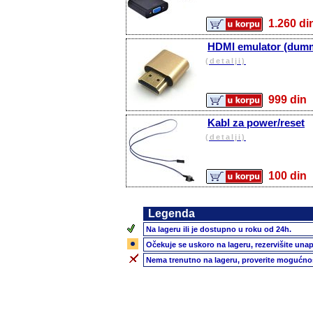
1.260 
HDMI emulator (dum
(detalji)
999 d
Kabl za power/reset
(detalji)
100 d
Legenda
Na lageru ili je dostupno u roku od 24h.
Očekuje se uskoro na lageru, rezervišite unap
Nema trenutno na lageru, proverite mogućnos