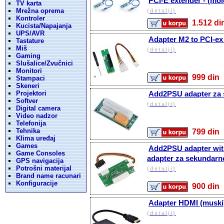
PCI-E extender - (mole
TV karta
Mrežna oprema
(detalji)
Kontroler
1.512 
Kucista/Napajanja
UPS/AVR
Adapter M2 to PCI-ex
Tastature
Miš
(detalji)
Gaming
Slušalice/Zvučnici
Monitori
999 d
Stampaci
Skeneri
Projektori
Add2PSU adapter za 
Softver
(detalji)
Digital camera
Video nadzor
Telefonija
Tehnika
799 d
Klima uređaj
Games
Add2PSU adapter wit
Game Consoles
adapter za sekundarno
GPS navigacija
Potrošni materijal
(detalji)
Brand name racunari
Konfiguracije
900 d
Adapter HDMI (muski)
(detalji)