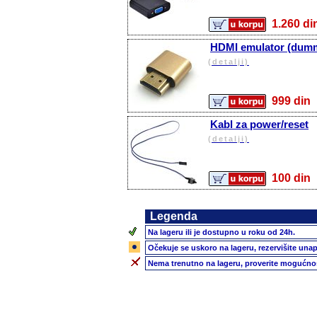
1.260 
HDMI emulator (dum
(detalji)
999 d
Kabl za power/reset
(detalji)
100 d
Legenda
Na lageru ili je dostupno u roku od 24h.
Očekuje se uskoro na lageru, rezervišite unap
Nema trenutno na lageru, proverite mogućnos