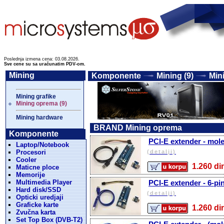
Poslednja izmena cena: 03.08.2026.
Sve cene su sa uračunatim PDV-om.
Mining
Komponente
Mining (9)
Min
Mining grafike
Mining oprema (9)
Mining hardware
BRAND Mining oprema
Komponente
PCI-E extender - mol
Laptop/Notebook
Procesori
(detalji)
Cooler
1.260 
Maticne ploce
Memorije
Multimedia Player
PCI-E extender - 6-pi
Hard disk/SSD
(detalji)
Opticki uredjaji
Graficke karte
1.260 
Zvučna karta
Set Top Box (DVB-T2)